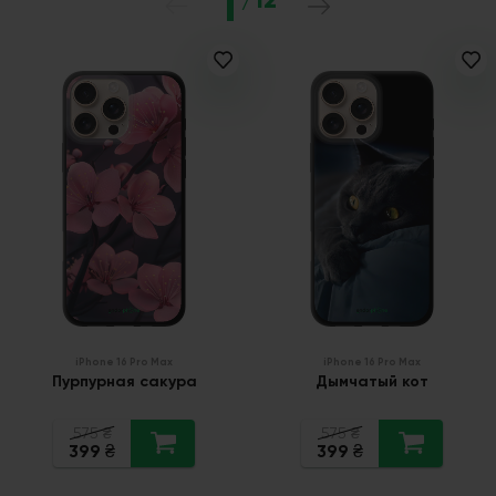
1
iPhone 16 Pro Max
iPhone 16 Pro Max
Пурпурная сакура
Дымчатый кот
575
₴
575
₴
399
399
₴
₴