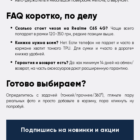
Авто-держатель и небольшой повербанк мелочь, а выручает.
FAQ коротко, по делу
Сколько стоит чехол на Realme C65 4G?
Чаще всего
попадает в рамки 120-350 грн, редкие позиции выше.
Книжка нужна всем?
Нет. Если телефон не падает и часто в
кармане хватит тонкого TPU. Для сумки и «часто в дороге»
книжка удобней.
Гарантия и возврат есть?
Да: как минимум 14 дней на обмен/
возврат, на часть аксессуаров дают расширенную гарантию.
Готово выбираем?
Определитесь с задачей (тонкий/прочнее/360°), гляньте пару
реальных фото и просто добавьте в корзину, пора кликнуть ну
попробуй.
Подпишись
на новинки и акции