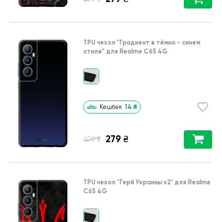
TPU чехол
"Градиент в тёмно - синем
стиле"
для
Realme C65 4G
14
₴
Кешбек
279
₴
₴
400
TPU чехол
"Герб Украины v2"
для
Realme
C65 4G