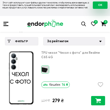
Этот сайт использует куки-файлы и другие технологии, чтобы помочь вам в навигации, а
OK
также предоставить лучший пользовательский опыт, анализировать использование
наших продуктов и услуг, повысить качество рекламных и маркетинговых активностей.
Купить чехол 💙💛
💙 Чехлы на Realme
💛 Чехол для Realm
Чехол для Realme C65 4G
За рейтингом
ФИЛЬТР
TPU чехол
"Чехол с фото"
для
Realme
C65 4G
14
₴
Кешбек
279
₴
₴
400