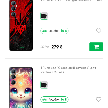
TPU чехол
"Герб v4"
для
Realme C65 4G
14
₴
Кешбек
279
₴
₴
400
TPU чехол
"Сказочный котенок"
для
Realme C65 4G
14
₴
Кешбек