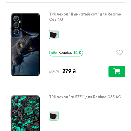
TPU чехол
"Дымчатый кот"
для
Realme
C65 4G
14
₴
Кешбек
279
₴
₴
400
TPU чехол
"№ 5331"
для
Realme C65 4G