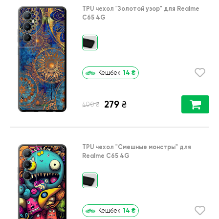
TPU чехол
"Золотой узор"
для
Realme
C65 4G
14
₴
Кешбек
279
₴
₴
400
TPU чехол
"Cмешные монстры"
для
Realme C65 4G
14
₴
Кешбек