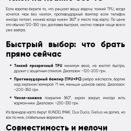
Если коротко берите то, что решает вашу задачу: тонкий TPU, когда
хочется «как без чехла», противоударный бампер если телефон
иногда летает, книжка когда нужен 360° и место под карту. По цене
это обычно 120-350 грн, доставка быстрая, честно говоря чаще всего
уже завтра.
Быстрый выбор: что брать
прямо сейчас
Тонкий прозрачный TPU
минимум веса, не желтит быстро,
дружит с защитным стеклом. Диапазон: ~120-200 грн.
Противоударный бампер (TPU+PC)
ребра жёсткости, бортик
над экраном/камерой ?1 мм, меньше шансов скола. Диапазон:
~200-350 грн.
Чехол-книжка
покрытие 360°, экран закрыт, иногда есть
карманчики. Диапазон: ~250-330 грн.
Из брендов часто берут XUNDD, IMAK, Dux Ducis, Gelius не догма, но
как по мне, стабильные варианты.
Совместимость и мелочи