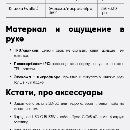
Книжка (wallet)
Экокожа/микрофибра,
250-330
360°
грн
Материал и ощущение в
руке
TPU/силикон
: цепкий хват, не скользит, живёт дольше чем
кажется.
Поликарбонат (PC)
: жестко держит форму, но лучше в паре с
TPU-рамкой.
Экокожа + микрофибра
: приятно и аккуратно, книжка чуть
толще ну и ладно.
Кстати, про аксессуары
Защитное стекло 2.5D/3D или гидрогелевая пленка чтобы не
жалеть потом.
Зарядное USB-C 18-33W и кабель Type-C C65 4G любит быструю
зарядку.