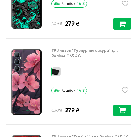
14
₴
Кешбек
279
₴
₴
400
TPU чехол
"Пурпурная сакура"
для
Realme C65 4G
14
₴
Кешбек
279
₴
₴
400