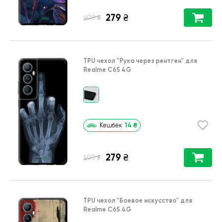
279
₴
₴
400
TPU чехол
"Рука через рентген"
для
Realme C65 4G
14
₴
Кешбек
279
₴
₴
400
TPU чехол
"Боевое искусство"
для
Realme C65 4G