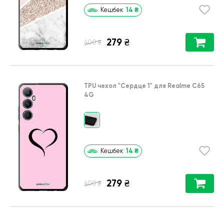
14
₴
Кешбек
279
₴
₴
400
TPU чехол
"Сердце 1"
для
Realme C65
4G
14
₴
Кешбек
279
₴
₴
400