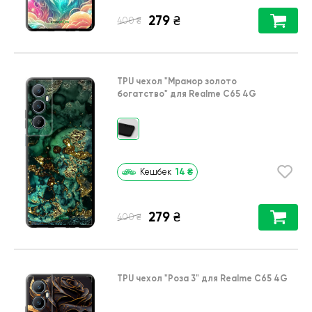
279
₴
₴
400
TPU чехол
"Мрамор золото
богатство"
для
Realme C65 4G
14
₴
Кешбек
279
₴
₴
400
TPU чехол
"Роза 3"
для
Realme C65 4G