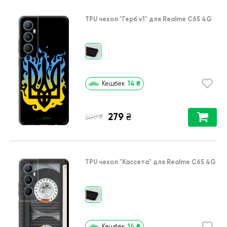
TPU чехол
"Герб v1"
для
Realme C65 4G
14
₴
Кешбек
279
₴
₴
400
TPU чехол
"Кассета"
для
Realme C65 4G
14
₴
Кешбек