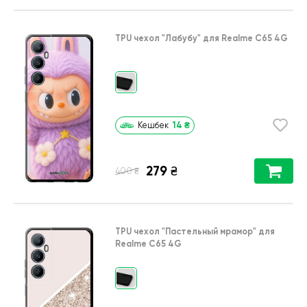
TPU чехол
"Лабубу"
для
Realme C65 4G
14
₴
Кешбек
279
₴
₴
400
TPU чехол
"Пастельный мрамор"
для
Realme C65 4G