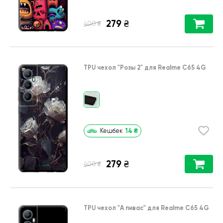
279
₴
₴
400
TPU чехол
"Розы 2"
для
Realme C65 4G
14
₴
Кешбек
279
₴
₴
400
TPU чехол
"А пивас"
для
Realme C65 4G