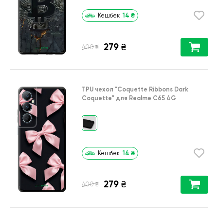
14
₴
Кешбек
279
₴
₴
400
TPU чехол
"Coquette Ribbons Dark
Coquette"
для
Realme C65 4G
14
₴
Кешбек
279
₴
₴
400