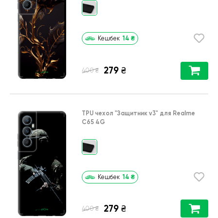
14
₴
Кешбек
279
₴
₴
400
TPU чехол
"Защитник v3"
для
Realme
C65 4G
14
₴
Кешбек
279
₴
₴
400