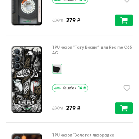
279
₴
₴
400
TPU чехол
"Тату Викинг"
для
Realme C65
4G
14
₴
Кешбек
279
₴
₴
400
TPU чехол
"Золотая лихорадка