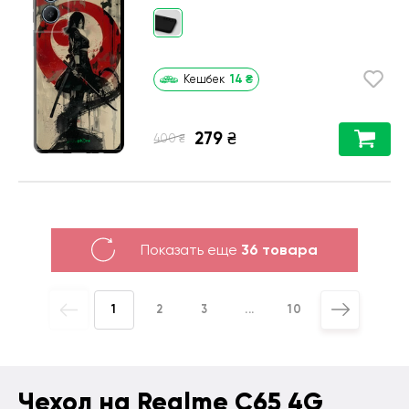
14
₴
Кешбек
279
₴
₴
400
Показать еще
36 товара
1
2
3
...
10
Чехол на Realme C65 4G