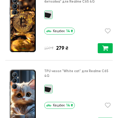
биткойна"
для
Realme C65 4G
14
₴
Кешбек
279
₴
₴
400
TPU чехол
"White cat"
для
Realme C65
4G
14
₴
Кешбек