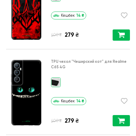
14
₴
Кешбек
279
₴
₴
400
TPU чехол
"Чеширский кот"
для
Realme
C65 4G
14
₴
Кешбек
279
₴
₴
400