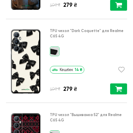
279
₴
₴
400
TPU чехол
"Dark Coquette"
для
Realme
C65 4G
14
₴
Кешбек
279
₴
₴
400
TPU чехол
"Вышиванка 52"
для
Realme
C65 4G