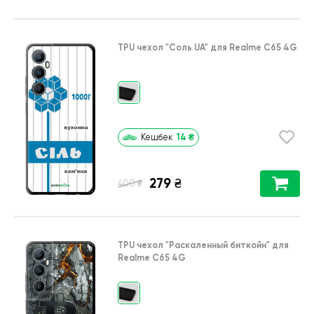
TPU чехол
"Соль UA"
для
Realme C65 4G
14
₴
Кешбек
279
₴
₴
400
TPU чехол
"Раскаленный биткойн"
для
Realme C65 4G