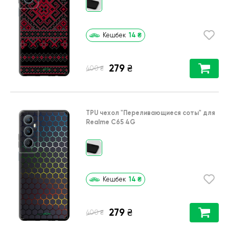
14
₴
Кешбек
279
₴
₴
400
TPU чехол
"Переливающиеся соты"
для
Realme C65 4G
14
₴
Кешбек
279
₴
₴
400