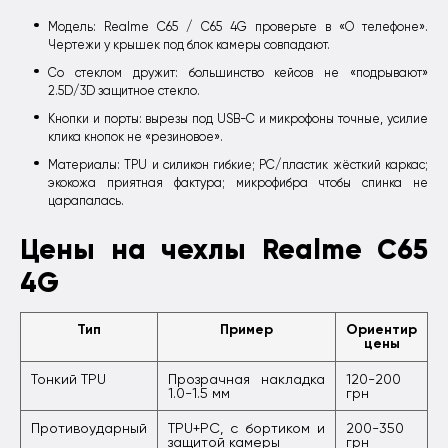
Модель: Realme C65 / C65 4G проверьте в «О телефоне».
Чертежи у крышек под блок камеры совпадают.
Со стеклом дружит: большинство кейсов не «подрывают»
2.5D/3D защитное стекло.
Кнопки и порты: вырезы под USB-C и микрофоны точные, усилие
клика кнопок не «резиновое».
Материалы: TPU и силикон гибкие; PC/пластик жёсткий каркас;
экокожа приятная фактура; микрофибра чтобы спинка не
царапалась.
Цены на чехлы Realme C65
4G
Тип
Пример
Ориентир
цены
Тонкий TPU
Прозрачная накладка
120-200
1.0-1.5 мм
грн
Противоударный
TPU+PC, с бортиком и
200-350
защитой камеры
грн