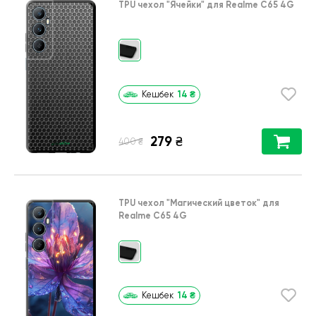
TPU чехол
"Ячейки"
для
Realme C65 4G
14
₴
Кешбек
279
₴
₴
400
TPU чехол
"Магический цветок"
для
Realme C65 4G
14
₴
Кешбек