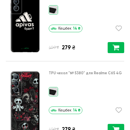
14
₴
Кешбек
279
₴
₴
400
TPU чехол
"№ 5380"
для
Realme C65 4G
14
₴
Кешбек
279
₴
₴
400