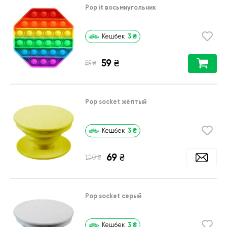
Pop it восьмиугольник
3
₴
Кешбек
59
₴
₴
85
Pop socket жёлтый
3
₴
Кешбек
69
₴
₴
100
Pop socket серый
3
₴
Кешбек