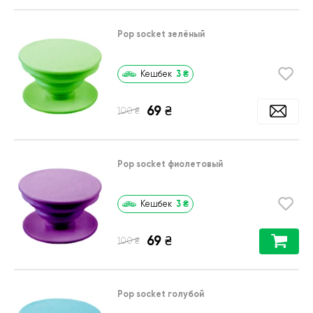
Pop socket зелёный
3
₴
Кешбек
69
₴
₴
100
Pop socket фиолетовый
3
₴
Кешбек
69
₴
₴
100
Pop socket голубой