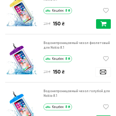
8
₴
Кешбек
150
₴
₴
215
Водонепроницаемый чехол фиолетовый
для Nokia 8.1
8
₴
Кешбек
150
₴
₴
215
Водонепроницаемый чехол голубой для
Nokia 8.1
8
₴
Кешбек