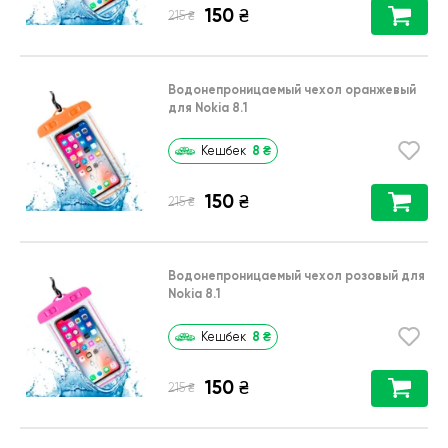
150
₴
₴
215
Водонепроницаемый чехол оранжевый
для Nokia 8.1
8
₴
Кешбек
150
₴
₴
215
Водонепроницаемый чехол розовый для
Nokia 8.1
8
₴
Кешбек
150
₴
₴
215