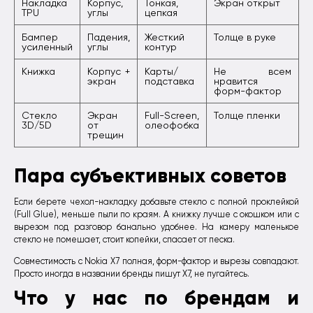
Накладка
Корпус,
Тонкая,
Экран открыт
TPU
углы
цепкая
Бампер
Падения,
Жесткий
Толще в руке
усиленный
углы
контур
Книжка
Корпус +
Карты/
Не всем
экран
подставка
нравится
форм-фактор
Стекло
Экран
Full-Screen,
Толще пленки
3D/5D
от
олеофобка
трещин
Пара субъективных советов
Если берете чехол-накладку добавьте стекло с полной проклейкой
(Full Glue), меньше пыли по краям. А книжку лучше с окошком или с
вырезом под разговор банально удобнее. На камеру маленькое
стекло не помешает, стоит копейки, спасает от песка.
Совместимость с Nokia X7 полная, форм-фактор и вырезы совпадают.
Просто иногда в названии бренды пишут X7, не пугайтесь.
Что у нас по брендам и