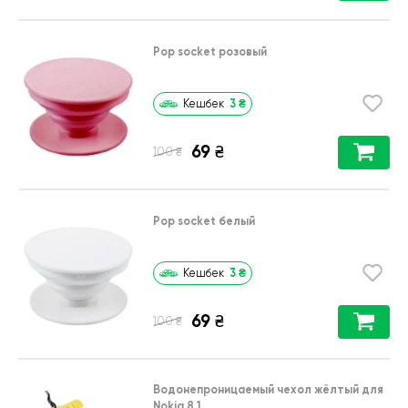
Pop socket розовый
3
₴
Кешбек
69
₴
₴
100
Pop socket белый
3
₴
Кешбек
69
₴
₴
100
Водонепроницаемый чехол жёлтый для
Nokia 8.1