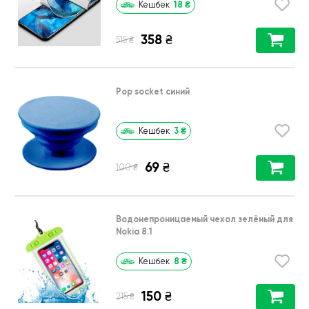
18
₴
Кешбек
358
₴
₴
515
Pop socket синий
3
₴
Кешбек
69
₴
₴
100
Водонепроницаемый чехол зелёный для
Nokia 8.1
8
₴
Кешбек
150
₴
₴
215