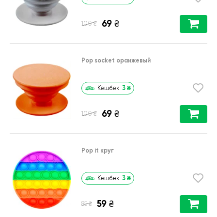
69
₴
₴
100
Pop socket оранжевый
3
₴
Кешбек
69
₴
₴
100
Pop it круг
3
₴
Кешбек
59
₴
₴
85