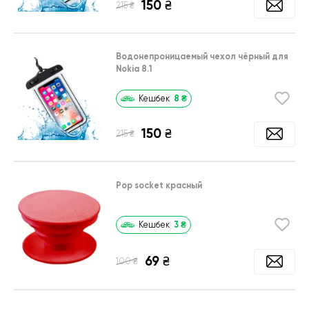
150
₴
₴
215
Водонепроницаемый чехол чёрный для
Nokia 8.1
8
₴
Кешбек
150
₴
₴
215
Pop socket красный
3
₴
Кешбек
69
₴
₴
100