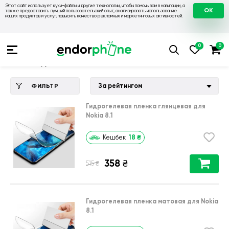
Этот сайт использует куки-файлы и другие технологии, чтобы помочь вам в навигации, а
OK
также предоставить лучший пользовательский опыт, анализировать использование
наших продуктов и услуг, повысить качество рекламных и маркетинговых активностей.
Купить чехол 💙💛
💙 Чехлы на Nokia
💛 Чехол для Nokia 8.1
Чехол для Nokia 8.1
За рейтингом
ФИЛЬТР
Гидрогелевая пленка глянцевая для
Nokia 8.1
18
₴
Кешбек
358
₴
₴
515
Гидрогелевая пленка матовая для Nokia
8.1