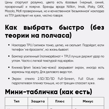
Цены стартуют разумно, цвета есть базовые (черный, синий,
прозрачный) и поярче. Бренды вроде Nillkin, Imak, iPaky, GKK,
Mocolo, Mofi проверенные, но и качественная 'безымянная' накладка
из ТПУ действует не хуже, честно говоря.
Как выбрать быстро (без
теории на полчаса)
Накладка TPU/силикон тонко, цепко, не скользит. Подойдет, если
телефон 'не бросаете', но жизнь бывает.
Бампер усиленный (поликарбонат + TPU) лучше держит удар по
углам. Часто с легкой текстурой под карбон.
Книжка/флип (кожа/эко-кожа) закрывает экран, иногда есть
карманы под карту. Для делового вида топ.
Экран: стекло 2.5D/3D/5D Full-Screen, Full Glue; либо
гидрогелевая пленка тоньше, но от трещин спасает хуже.
Мини-табличка (как есть)
Тип
Защита
Плюс
Минус