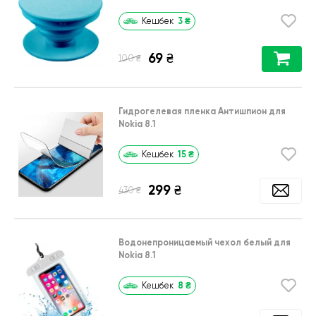
3
₴
Кешбек
69
₴
₴
100
Гидрогелевая пленка Антишпион для
Nokia 8.1
15
₴
Кешбек
299
₴
₴
430
Водонепроницаемый чехол белый для
Nokia 8.1
8
₴
Кешбек