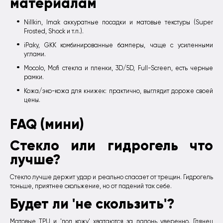
материалам
Nillkin, Imak аккуратные посадки и матовые текстуры (Super
Frosted, Shock и т.п.).
iPaky, GKK комбинированные бамперы, чаще с усиленными
углами.
Mocolo, Mofi стекла и пленки, 3D/5D, Full-Screen, есть черные
рамки.
Кожа/эко-кожа для книжек: практично, выглядит дороже своей
цены.
FAQ (мини)
Стекло или гидрогель что
лучше?
Стекло лучше держит удар и реально спасает от трещин. Гидрогель
тоньше, приятнее скольжение, но от падений так себе.
Будет ли 'не скользить'?
Матовые TPU и 'под кожу' хватаются за ладонь уверенно. Глянец