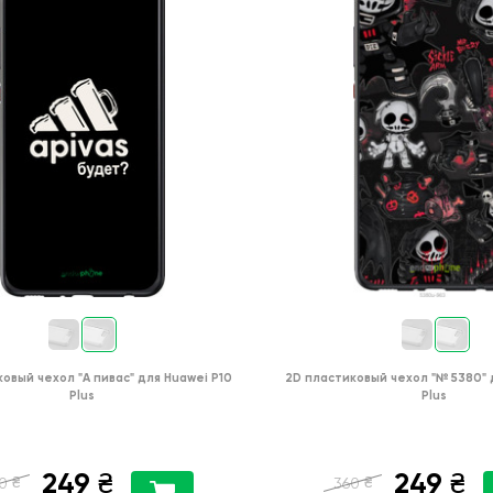
ковый чехол
"А пивас"
для
Huawei P10
2D пластиковый чехол
"№ 5380"
Plus
Plus
249
249
₴
₴
₴
₴
0
360