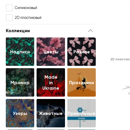
Силиконовый
2D пластиковый
Коллекции
Надписи
Цветы
Разное
2D пластик
Made
Мрамор
in
Праздники
36
Ukraine
Узоры
Животные
Прикольные