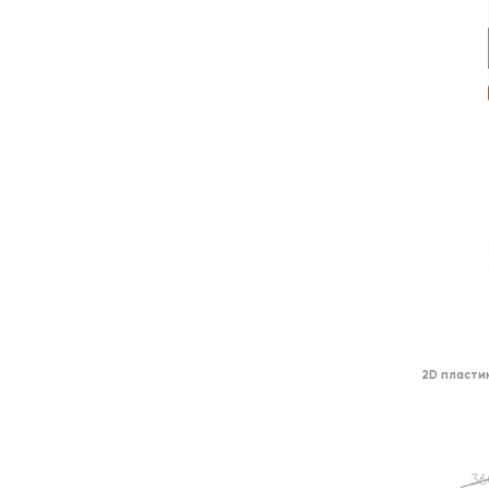
2D пласти
36