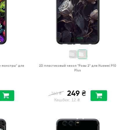
 монстры"
для
2D пластиковый чехол
"Розы 2"
для
Huawei P10
Plus
249
₴
₴
360
Кешбек:
12
₴