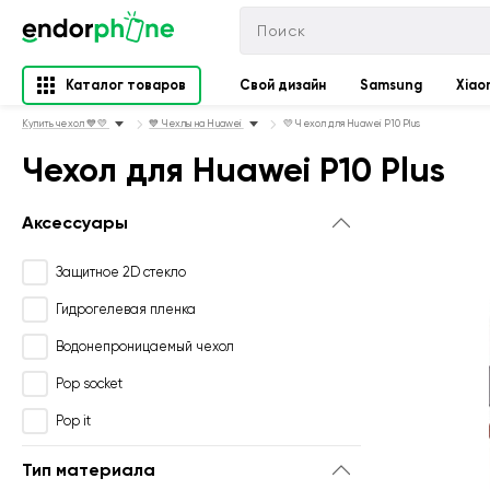
Каталог товаров
Свой дизайн
Samsung
Xiao
Купить чехол 💙💛
💙 Чехлы на Huawei
💛 Чехол для Huawei P10 Plus
Чехол для Huawei P10 Plus
Аксессуары
Защитное 2D стекло
Гидрогелевая пленка
Водонепроницаемый чехол
Pop socket
Pop it
Тип материала