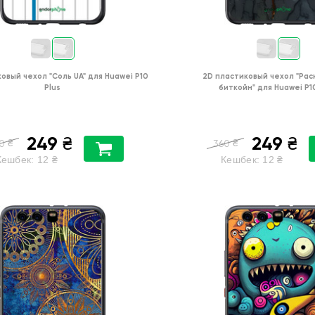
ковый чехол
"Соль UA"
для
Huawei P10
2D пластиковый чехол
"Рас
Plus
биткойн"
для
Huawei P1
249
249
₴
₴
₴
₴
0
360
Кешбек:
12
₴
Кешбек:
12
₴