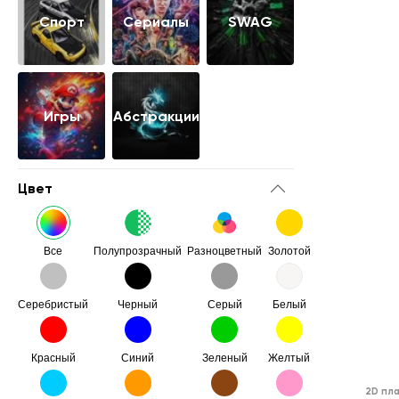
Cпорт
Сериалы
SWAG
Игры
Абстракции
Цвет
Все
Полупрозрачный
Разноцветный
Золотой
Серебристый
Черный
Серый
Белый
Красный
Синий
Зеленый
Желтый
2D пл