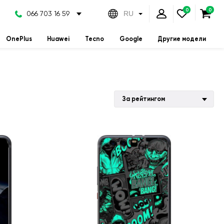
066 703 16 59
RU
OnePlus
Huawei
Tecno
Google
Другие модели
За рейтингом