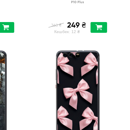
P10 Plus
249
₴
₴
360
Кешбек:
12
₴