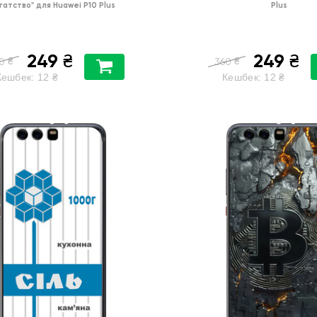
гатство"
для
Huawei P10 Plus
Plus
249
249
₴
₴
₴
₴
0
360
Кешбек:
12
₴
Кешбек:
12
₴