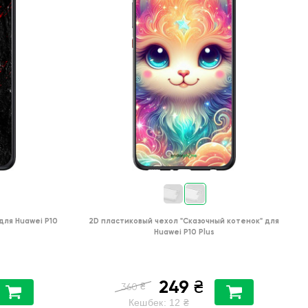
для
Huawei P10
2D пластиковый чехол
"Сказочный котенок"
для
Huawei P10 Plus
249
₴
₴
360
Кешбек:
12
₴