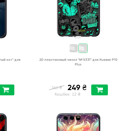
тый кот"
для
2D пластиковый чехол
"№ 5331"
для
Huawei P10
Plus
249
₴
₴
360
Кешбек:
12
₴