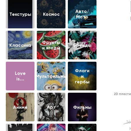
Авто/
Текстуры
Космос
Мото
Фрукты
Классика
Бренды
и ягоды
Флаги
Love
Мультфильмы
и
is...
гербы
2D пласти
Аниме
Арт
Фильмы
36