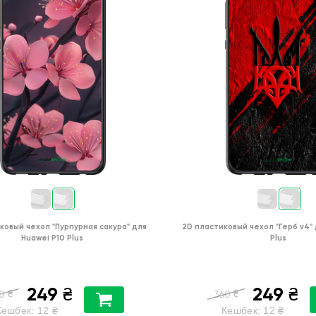
ковый чехол
"Пурпурная сакура"
для
2D пластиковый чехол
"Герб v4"
Huawei P10 Plus
Plus
249
249
₴
₴
₴
₴
0
360
Кешбек:
12
₴
Кешбек:
12
₴