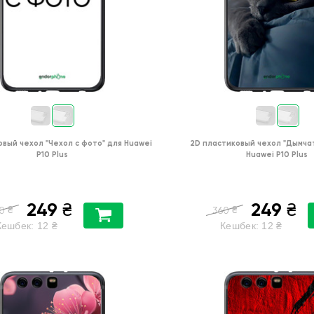
овый чехол
"Чехол с фото"
для
Huawei
2D пластиковый чехол
"Дымча
P10 Plus
Huawei P10 Plus
249
249
₴
₴
₴
₴
0
360
Кешбек:
12
₴
Кешбек:
12
₴