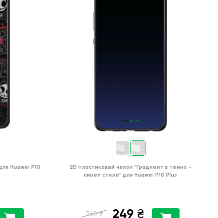
для
Huawei P10
2D пластиковый чехол
"Градиент в тёмно -
синем стиле"
для
Huawei P10 Plus
249
₴
₴
360