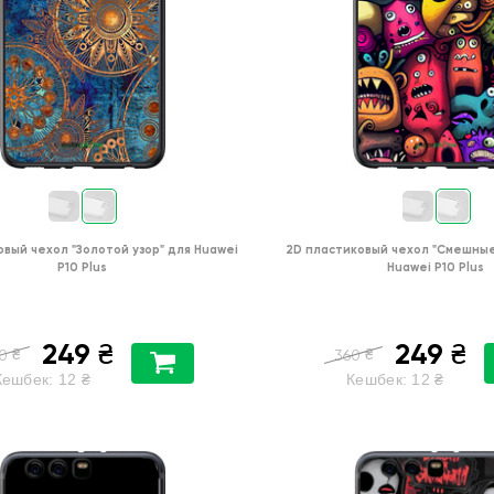
овый чехол
"Золотой узор"
для
Huawei
2D пластиковый чехол
"Cмешные
P10 Plus
Huawei P10 Plus
249
249
₴
₴
₴
₴
0
360
Кешбек:
12
₴
Кешбек:
12
₴