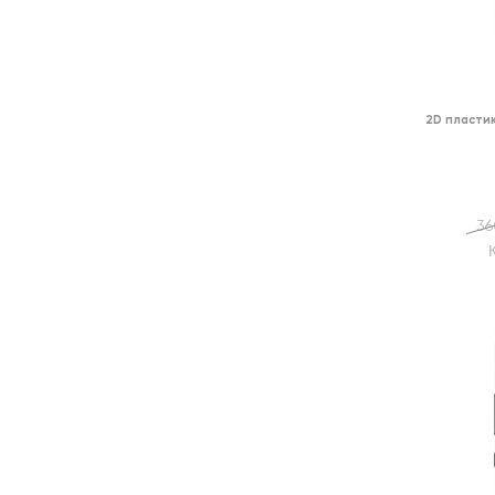
2D пласти
36