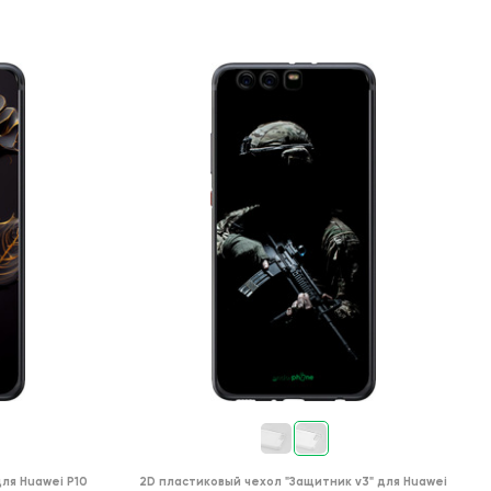
для
Huawei P10
2D пластиковый чехол
"Защитник v3"
для
Huawei