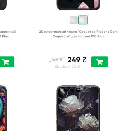
каленный
2D пластиковый чехол
"Coquette Ribbons Dark
0 Plus
Coquette"
для
Huawei P10 Plus
249
₴
₴
360
Кешбек:
12
₴