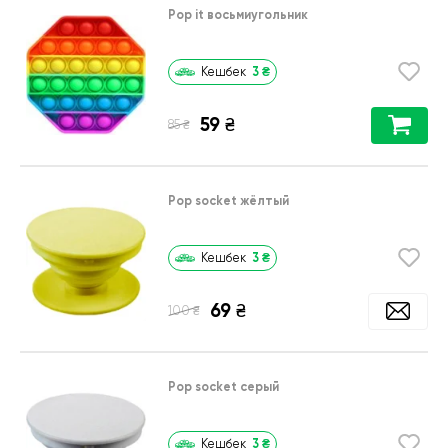
Pop it восьмиугольник
3
₴
Кешбек
59
₴
₴
85
Pop socket жёлтый
3
₴
Кешбек
69
₴
₴
100
Pop socket серый
3
₴
Кешбек