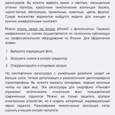
аксессуаров. Вы можете выбрать яркие и светлые, насыщенные
оттенки палитры, красочные тематические коллекции (космос,
черно-белые, абстракции, прикольные, животные, цветы, фрукты).
Среди множества вариантов найдутся модели для женщин и
мужчин, универсальные «унисекс».
Можно
купить чехол на lenovo
p1ma40 с фотопечатью. Перенос
изображения со снимка осуществляется по технологии сублимации
на профессиональном оборудовании из Японии. Для оформления
заявки:
Выберите подходящее фото.
Загрузите снимок в онлайн-редактор.
Откорректируйте и отправьте запрос.
На изготовление аксессуара с уникальным дизайном уходит не
больше суток. Четкая детализация и реалистичная цветопередача
гарантированы. Вы можете заказать трендовые, модные именные
чехлы на свой вкус. Эти аксессуары для смартфона «Леново»
отражают эстетические пожелания всех пользователей
современных гаджетов. Можно не только защитить хрупкое
электронное устройство, но и создать колоритный, индивидуальный
образ гаджета. Разнообразие тематических коллекций легко
оценить в нашем онлайн-каталоге.