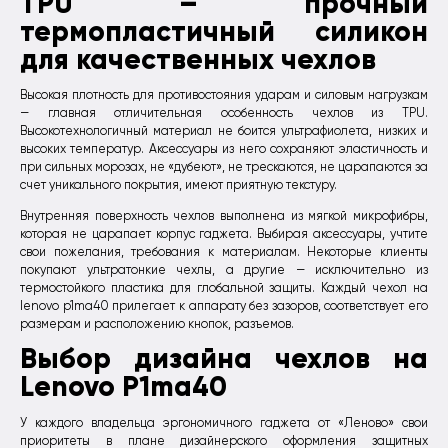
TPU – прочный
термопластичный силикон
для качественных чехлов
Высокая плотность для противостояния ударам и силовым нагрузкам
— главная отличительная особенность чехлов из TPU.
Высокотехнологичный материал не боится ультрафиолета, низких и
высоких температур. Аксессуары из него сохраняют эластичность и
при сильных морозах, не «дубеют», не трескаются, не царапаются за
счет уникального покрытия, имеют приятную текстуру.
Внутренняя поверхность чехлов выполнена из мягкой микрофибры,
которая не царапает корпус гаджета. Выбирая аксессуары, учтите
свои пожелания, требования к материалам. Некоторые клиенты
покупают ультратонкие чехлы, а другие — исключительно из
термостойкого пластика для глобальной защиты. Каждый чехол на
lenovo p1ma40 прилегает к аппарату без зазоров, соответствует его
размерам и расположению кнопок, разъемов.
Выбор дизайна чехлов на
Lenovo P1ma40
У каждого владельца эргономичного гаджета от «Леново» свои
приоритеты в плане дизайнерского оформления защитных