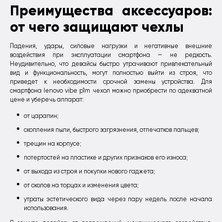
Преимущества аксессуаров:
от чего защищают чехлы
Падения, удары, силовые нагрузки и негативные внешние
воздействия при эксплуатации смартфона — не редкость.
Неудивительно, что девайсы быстро утрачивают привлекательный
вид и функциональность, могут полностью выйти из строя, что
приведет к необходимости срочной замены устройства. Для
смартфона lenovo vibe p1m чехол можно приобрести по адекватной
цене и уберечь аппарат:
от царапин;
скопления пыли, быстрого загрязнения, отпечатков пальцев;
трещин на корпусе;
потертостей на пластике и других признаков его износа;
от выхода из строя и покупки нового гаджета;
от сколов на торцах и изменения цвета;
утраты эстетического вида через пару недель после начала
использования.