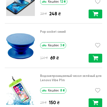
12
₴
Кешбек
248
₴
₴
355
Pop socket синий
3
₴
Кешбек
69
₴
₴
100
Водонепроницаемый чехол зелёный для
Lenovo Vibe P1m
8
₴
Кешбек
150
₴
₴
215