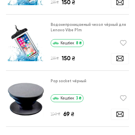
150
₴
₴
215
Водонепроницаемый чехол чёрный для
Lenovo Vibe P1m
8
₴
Кешбек
150
₴
₴
215
Pop socket чёрный
3
₴
Кешбек
69
₴
₴
100