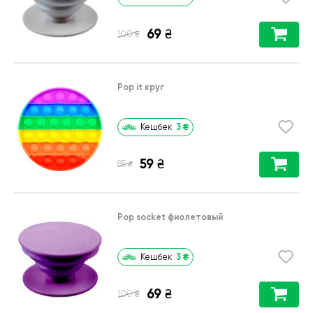
69
₴
₴
100
Pop it круг
3
₴
Кешбек
59
₴
₴
85
Pop socket фиолетовый
3
₴
Кешбек
69
₴
₴
100