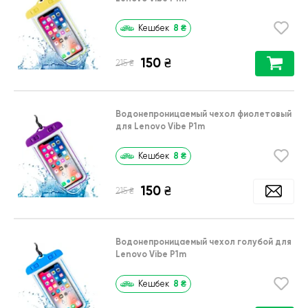
8
₴
Кешбек
150
₴
₴
215
Водонепроницаемый чехол фиолетовый
для Lenovo Vibe P1m
8
₴
Кешбек
150
₴
₴
215
Водонепроницаемый чехол голубой для
Lenovo Vibe P1m
8
₴
Кешбек