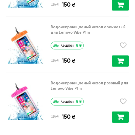
150
₴
₴
215
Водонепроницаемый чехол оранжевый
для Lenovo Vibe P1m
8
₴
Кешбек
150
₴
₴
215
Водонепроницаемый чехол розовый для
Lenovo Vibe P1m
8
₴
Кешбек
150
₴
₴
215