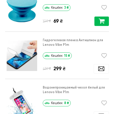
3
₴
Кешбек
69
₴
₴
100
Гидрогелевая пленка Антишпион для
Lenovo Vibe P1m
15
₴
Кешбек
299
₴
₴
430
Водонепроницаемый чехол белый для
Lenovo Vibe P1m
8
₴
Кешбек