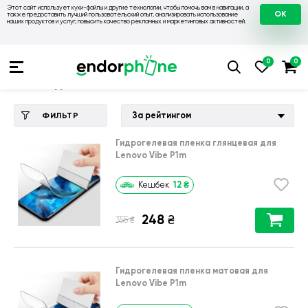
Этот сайт использует куки-файлы и другие технологии, чтобы помочь вам в навигации, а
OK
также предоставить лучший пользовательский опыт, анализировать использование
наших продуктов и услуг, повысить качество рекламных и маркетинговых активностей.
Купить чехол 💙💛
💙 Чехлы на Lenovo
💛 Чехол для Lenovo
Чехол для Lenovo Vibe P1m
За рейтингом
ФИЛЬТР
Гидрогелевая пленка глянцевая для
Lenovo Vibe P1m
12
₴
Кешбек
248
₴
₴
355
Гидрогелевая пленка матовая для
Lenovo Vibe P1m