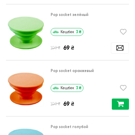
Pop socket зелёный
3
₴
Кешбек
69
₴
₴
100
Pop socket оранжевый
3
₴
Кешбек
69
₴
₴
100
Pop socket голубой