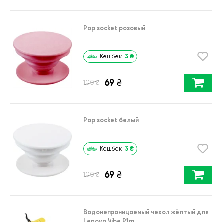
Pop socket розовый
3
₴
Кешбек
69
₴
₴
100
Pop socket белый
3
₴
Кешбек
69
₴
₴
100
Водонепроницаемый чехол жёлтый для
Lenovo Vibe P1m