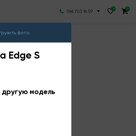
066 703 16 59
грузить фото
a Edge S
е другую модель