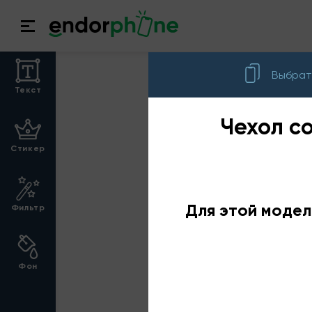
Выбрат
Текст
Чехол с
Стикер
Для этой модел
Фильтр
Фон