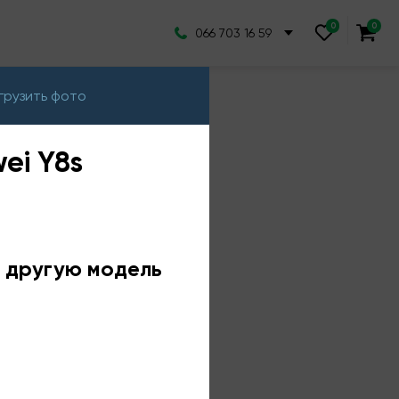
066 703 16 59
грузить фото
ei Y8s
е другую модель