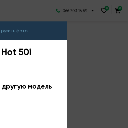
066 703 16 59
грузить фото
 Hot 50i
е другую модель