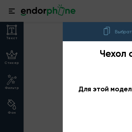
Выбрат
Текст
Чехол с
Стикер
Для этой модел
Фильтр
Фон