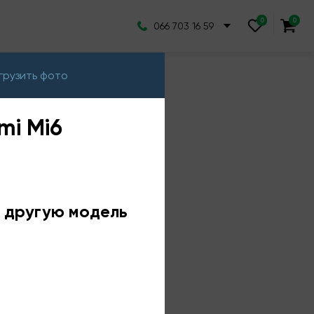
066 703 16 59
грузить фото
mi Mi6
е другую модель