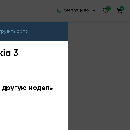
066 703 16 59
грузить фото
ia 3
е другую модель