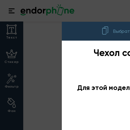
Выбрат
Текст
Чехол с
Стикер
Для этой модел
Фильтр
Фон