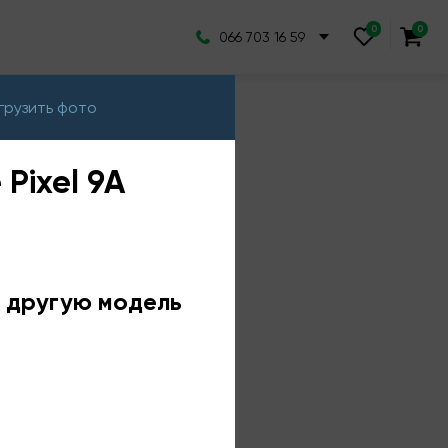
066 703 16 59
грузить фото
Pixel 9A
е другую модель