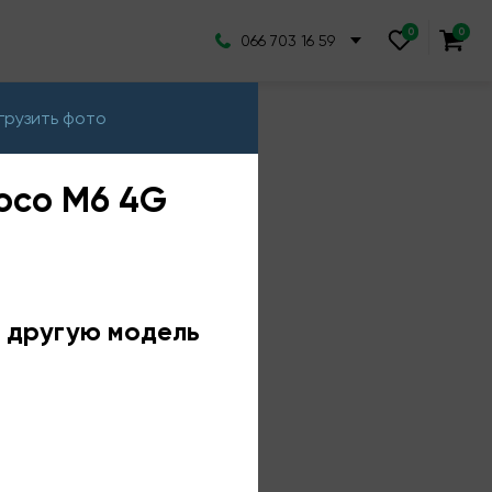
066 703 16 59
грузить фото
Poco M6 4G
е другую модель