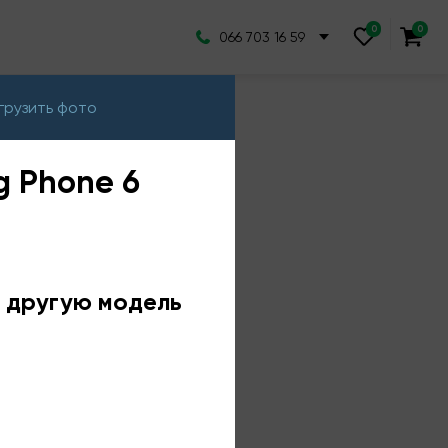
066 703 16 59
грузить фото
g Phone 6
е другую модель