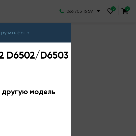
066 703 16 59
грузить фото
Z2 D6502/D6503
е другую модель