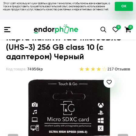
Этот сайт использует куки-файлы и другие технологии, чтобы помочь вам в навигации, а
OK
также предоставить лучший пользовательский опыт, анализировать использование
наших продуктов и услуг, повысить качество рекламных и маркетинговых активностей.
💙 Карты памяти
💛 Карта памяти T&G microSDXC (UHS-3) 256 GB cl
Карта памяти T&G microSDXC
(UHS-3) 256 GB class 10 (с
адаптером) Черный
Код товара:
74956kp
217
Отзывов