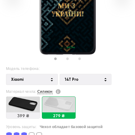
Модель телефона:
Xiaomi
14T Pro
Материал чехла:
Силикон
399 ₴
279 ₴
Уровень защиты:
Чехол обладает базовой защитой