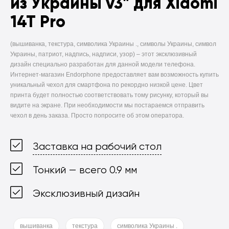
из Украины v3" для Xiaomi
14T Pro
(вышиванка, текстура, символика Украины ., символы Украины, символ
Украины, патриот, надпись, надписи, узор) –
этот эксклюзивный
дизайн специально разработан для данной модели телефона.
Интернет-магазин Endorphone предоставляет вам возможность купить
уникальный чехол для смартфона по рекордно низкой цене. Цвет
принта будет полностью соответствовать тому рисунку, который вы
видите на экране. При необходимости мы постараемся отправить
чехол в день заказа. Просто попросите об этом оператора.
Заставка на рабочий стол
Тонкий — всего 0.9 мм
Эксклюзивный дизайн
вышиванка
текстура
символика Украины .