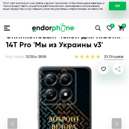
Этот сайт использует куки-файлы и другие технологии, чтобы помочь вам в навигации, а
OK
также предоставить лучший пользовательский опыт, анализировать использование
наших продуктов и услуг, повысить качество рекламных и маркетинговых активностей.
Чехлы для телефонов
Чехлы на Xiaomi
Чехол для Xiaomi 14
Силиконовый чехол для Xiaomi
14T Pro 'Мы из Украины v3'
Код товара:
5250u-3806
33
Отзывов