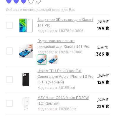
Добавьте по специальной цене для Вас
Защитное 3D стекло для Xiaomi
285
₴
14T Pro
199
₴
Код товара:
103769d-3806
Гидрогелевая пленка
глянцевая для Xiaomi 14T Pro
530
₴
Код товара:
19230hf-3806
369
₴
Чехол TPU Epik Black Full
168
₴
Camera для Apple iPhone 13 Pro
129
₴
(6.1’’) (Черный)
Код товара:
80195csd
МЗУ Hoco C94A Metro PD20W
298
₴
(1C) (Белый)
229
₴
Код товара:
102083mz