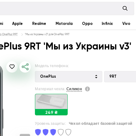
mi
Apple
Realme
Motorola
Oppo
Infinix
Vivo
а OnePlus 9RT
"Мы из Украины v3" для OnePlus 9RT
Plus 9RT 'Мы из Украины v3'
Модель телефона:
OnePlus
9RT
Материал чехла:
Силикон
249 ₴
Уровень защиты:
Чехол обладает базовой защитой