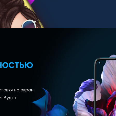
ЛНОСТЬЮ
тавку на экран.
я будет