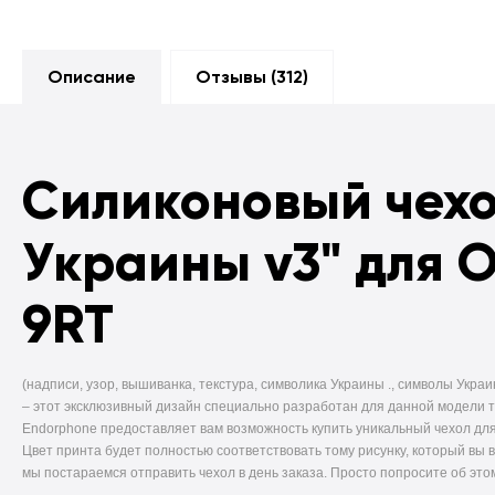
Описание
Отзывы (
312
)
Силиконовый чех
Украины v3" для O
9RT
(надписи, узор, вышиванка, текстура, символика Украины ., символы Украи
–
этот эксклюзивный дизайн специально разработан для данной модели 
Endorphone предоставляет вам возможность купить уникальный чехол для
Цвет принта будет полностью соответствовать тому рисунку, который вы 
мы постараемся отправить чехол в день заказа. Просто попросите об это