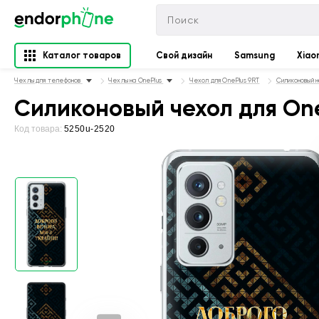
Каталог товаров
Свой дизайн
Samsung
Xiao
Чехлы для телефонов
Чехлы на OnePlus
Чехол для OnePlus 9RT
Силиконовый н
Силиконовый чехол для One
Код товара:
5250u-2520