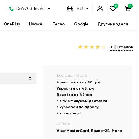
066 703 16 59
RU
OnePlus
Huawei
Tecno
Google
Другие модели
312
Отзывов
Доставка 1-2 дня:
Новая почта от 80 грн
Укрпочта от 45 грн
Rozetka от 49 грн
• в пункт службы доставки
• курьером по адресу
• в почтомат
Оплата:
Visa/MasterCard, Приват24, Mono