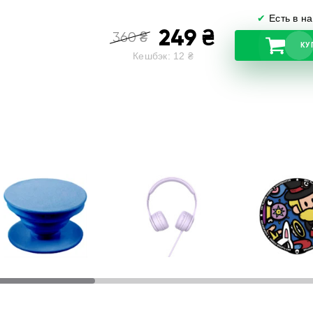
✔
Есть в н
249
₴
360
₴
КУ
Кешбэк:
12
₴