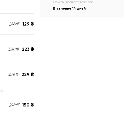
Обмен/возврат товара:
В течение 14 дней
129
₴
168
₴
223
₴
320
₴
229
₴
298
₴
ля
150
₴
215
₴