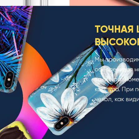
ТОЧНАЯ 
ВЫСОКОК
Мы производим
обеспечивая н
также равноме
корпуса. При п
чехол, как вид