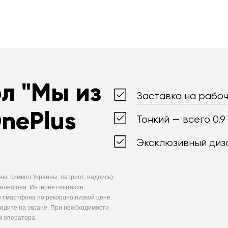
ол
"Мы из
Заставка на рабоч
nePlus
Тонкий — всего 0.9
Эксклюзивный диз
ны, символ Украины, патриот, надпись)
телефона. Интернет-магазин
 смартфона по рекордно низкой цене.
видите на экране. При необходимости
м оператора.