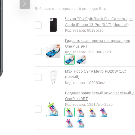
Добавьте по специальной цене для Вас
Чехол TPU Epik Black Full Camera для
Apple iPhone 13 Pro (6.1’’) (Черный)
Код товара:
80195csd
Гидрогелевая пленка глянцевая для
OnePlus 9RT
Код товара:
19230hf-2520
МЗУ Hoco C94A Metro PD20W (1C)
(Белый)
Код товара:
102083mz
Водонепроницаемый чехол зелёный д
OnePlus 9RT
Код товара:
13917wp-2520