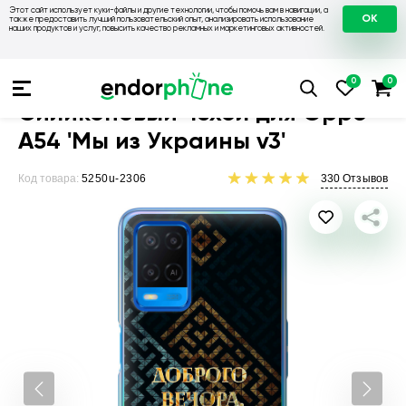
Этот сайт использует куки-файлы и другие технологии, чтобы помочь вам в навигации, а
OK
также предоставить лучший пользовательский опыт, анализировать использование
наших продуктов и услуг, повысить качество рекламных и маркетинговых активностей.
Чехлы для телефонов
Чехлы на Oppo
Чехол для Oppo A54
Силиконовый чехол для Oppo
A54 'Мы из Украины v3'
Код товара:
5250u-2306
330
Отзывов