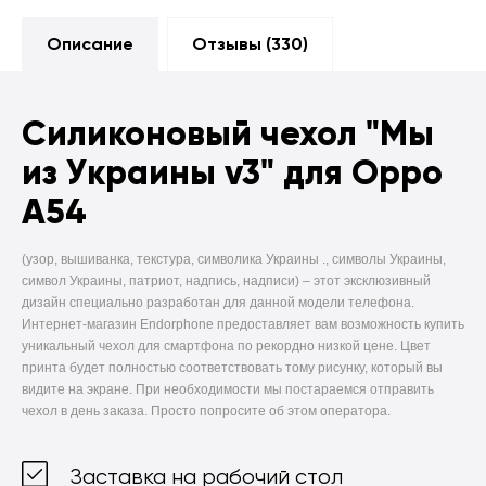
Описание
Отзывы (
330
)
Силиконовый чехол
"Мы
из Украины v3" для Oppo
A54
(узор, вышиванка, текстура, символика Украины ., символы Украины,
символ Украины, патриот, надпись, надписи) –
этот эксклюзивный
дизайн специально разработан для данной модели телефона.
Интернет-магазин Endorphone предоставляет вам возможность купить
уникальный чехол для смартфона по рекордно низкой цене. Цвет
принта будет полностью соответствовать тому рисунку, который вы
видите на экране. При необходимости мы постараемся отправить
чехол в день заказа. Просто попросите об этом оператора.
Заставка на рабочий стол