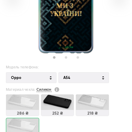
Модель телефона:
Oppo
A54
Материал чехла:
Силикон
286 ₴
252 ₴
218 ₴