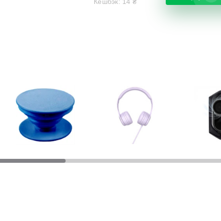
Кешбэк:
14
₴