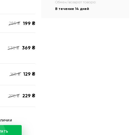
Обмен/возврат товара:
В течение 14 дней
199
₴
285
₴
369
₴
530
₴
129
₴
168
₴
229
₴
298
₴
аличии
ПИТЬ