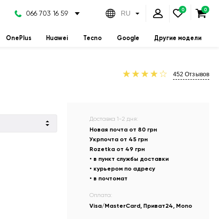
066 703 16 59
RU
OnePlus
Huawei
Tecno
Google
Другие модели
452
Отзывов
Доставка 1-2 дня:
Новая почта от 80 грн
Укрпочта от 45 грн
Rozetka от 49 грн
• в пункт службы доставки
• курьером по адресу
• в почтомат
Оплата:
Visa/MasterCard, Приват24, Mono