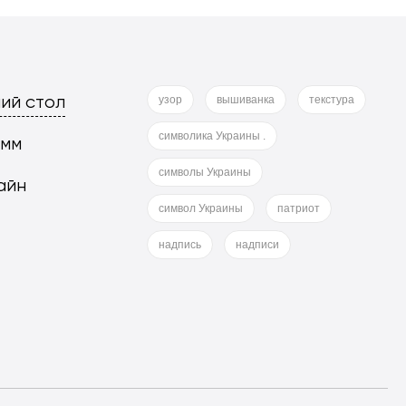
ий стол
узор
вышиванка
текстура
символика Украины .
 мм
символы Украины
айн
символ Украины
патриот
надпись
надписи