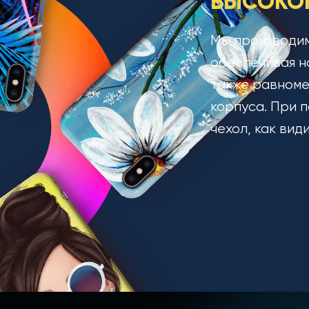
ВЫСОКОК
Мы производим
обеспечивая н
также равноме
корпуса. При п
чехол, как вид