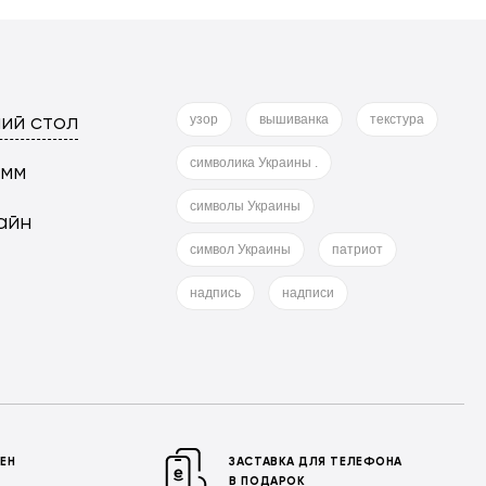
ий стол
узор
вышиванка
текстура
символика Украины .
 мм
символы Украины
айн
символ Украины
патриот
надпись
надписи
МЕН
ЗАСТАВКА ДЛЯ ТЕЛЕФОНА
В ПОДАРОК