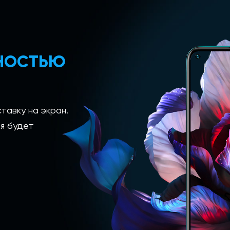
ЛНОСТЬЮ
тавку на экран.
я будет