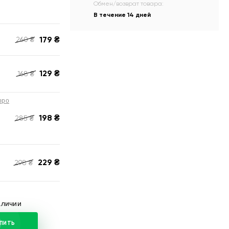
Обмен/возврат товара:
В течение 14 дней
179
₴
260
₴
129
₴
168
₴
ppo
198
₴
285
₴
229
₴
298
₴
аличии
ПИТЬ