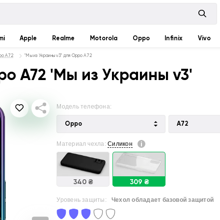
mi
Apple
Realme
Motorola
Oppo
Infinix
Vivo
po A72
"Мы из Украины v3" для Oppo A72
o A72 'Мы из Украины v3'
Модель телефона:
Oppo
A72
Материал чехла:
Силикон
340 ₴
309 ₴
Уровень защиты:
Чехол обладает базовой защитой