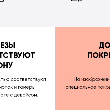
РЕЗЫ
ДО
ТСТВУЮТ
ПОКР
ОНУ
стью соответствуют
На изображени
нопок и камеры
специальное покры
оте с девайсом.