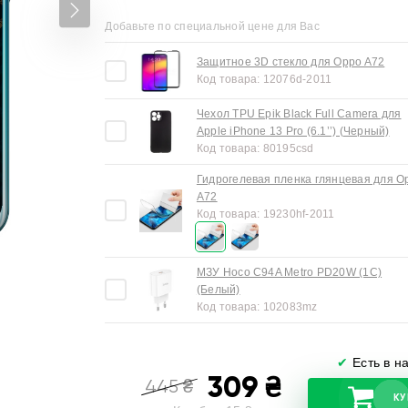
Добавьте по специальной цене для Вас
Защитное 3D стекло для Oppo A72
Код товара:
12076d-2011
Чехол TPU Epik Black Full Camera для
Apple iPhone 13 Pro (6.1’’) (Черный)
Код товара:
80195csd
Гидрогелевая пленка глянцевая для O
A72
Код товара:
19230hf-2011
МЗУ Hoco C94A Metro PD20W (1C)
(Белый)
Код товара:
102083mz
✔
Есть в н
309
₴
445
₴
КУ