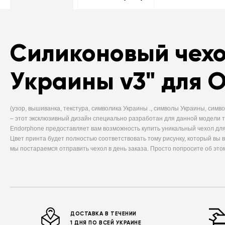
Силиконовый чех
Украины v3" для 
(узор, вышиванка, текстура, символика Украины ., символы Украины, симво
–
этот эксклюзивный дизайн специально разработан для данной модели 
Endorphone предоставляет вам возможность купить уникальный чехол для
Цвет принта будет полностью соответствовать тому рисунку, который вы 
мы постараемся отправить чехол в день заказа. Просто попросите об это
ДОСТАВКА В ТЕЧЕНИИ
1 ДНЯ ПО ВСЕЙ УКРАИНЕ