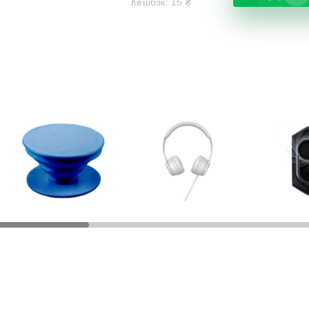
Кешбэк:
15
₴