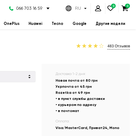
066 703 16 59
RU
OnePlus
Huawei
Tecno
Google
Другие модели
483
Отзывов
Доставка 1-2 дня:
Новая почта от 80 грн
Укрпочта от 45 грн
Rozetka от 49 грн
• в пункт службы доставки
• курьером по адресу
• в почтомат
Оплата:
Visa/MasterCard, Приват24, Mono