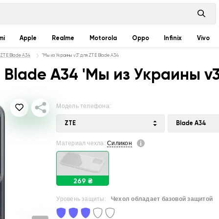
mi
Apple
Realme
Motorola
Oppo
Infinix
Vivo
 ZTE Blade A34
"Мы из Украины v3" для ZTE Blade A34
Blade A34 'Мы из Украины v3
Модель телефона:
ZTE
Blade A34
Материал чехла:
Силикон
269 ₴
Уровень защиты:
Чехол обладает базовой защитой