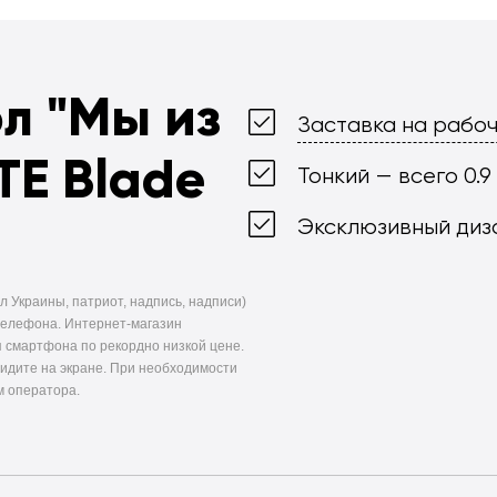
ол
"Мы из
Заставка на рабоч
TE Blade
Тонкий — всего 0.9
Эксклюзивный диз
л Украины, патриот, надпись, надписи)
телефона. Интернет-магазин
 смартфона по рекордно низкой цене.
видите на экране. При необходимости
м оператора.