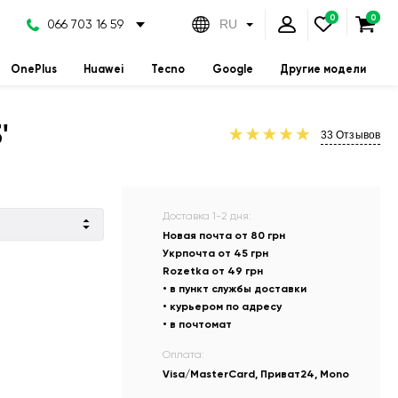
066 703 16 59
RU
OnePlus
Huawei
Tecno
Google
Другие модели
'
33
Отзывов
Доставка 1-2 дня:
Новая почта от 80 грн
Укрпочта от 45 грн
Rozetka от 49 грн
• в пункт службы доставки
• курьером по адресу
• в почтомат
Оплата:
Visa/MasterCard, Приват24, Mono