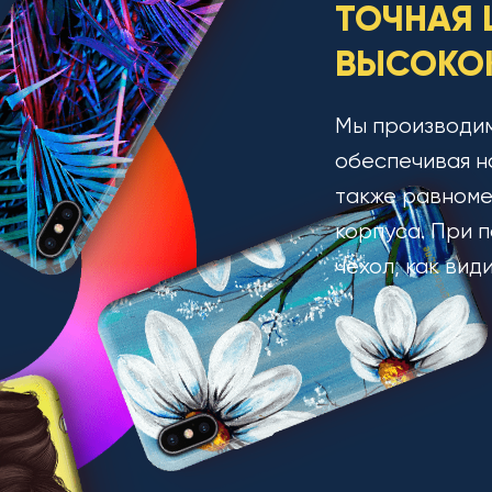
ТОЧНАЯ 
ВЫСОКОК
Мы производим
обеспечивая н
также равноме
корпуса. При п
чехол, как вид