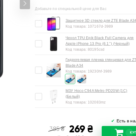
Добавьте по специальной цене для Вас
Защитное 3D стекло для ZTE Blade A3
Код товара:
107167d-3989
Чехол TPU Epik Black Full Camera для
Apple iPhone 13 Pro (6.1’’) (Черный)
Код товара:
80195csd
Гидрогелевая пленка глянцевая для Z
Blade A34
Код товара:
19230hf-3989
МЗУ Hoco C94A Metro PD20W (1C)
(Белый)
Код товара:
102083mz
✔
Есть в н
269
₴
385
₴
КУ