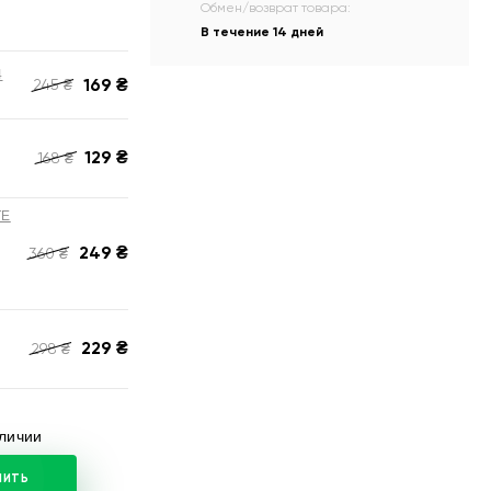
Обмен/возврат товара:
В течение 14 дней
4
169
₴
245
₴
129
₴
168
₴
TE
249
₴
360
₴
229
₴
298
₴
аличии
ПИТЬ