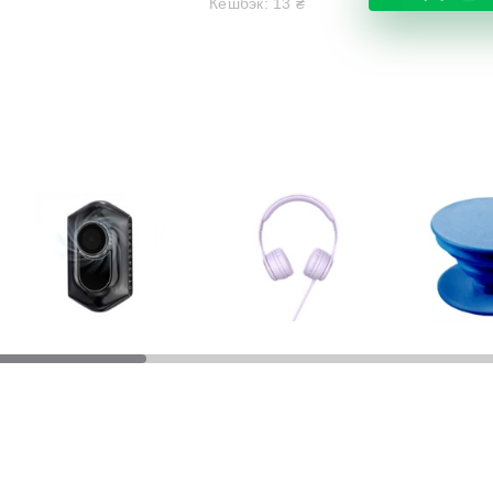
Кешбэк:
13
₴