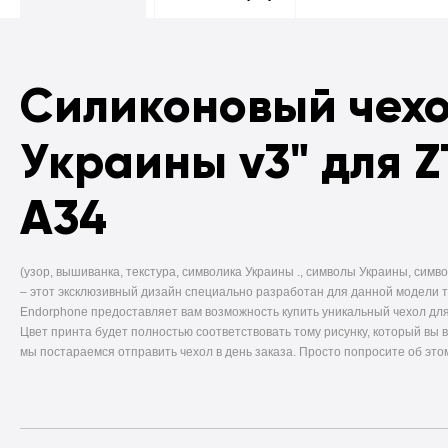
Силиконовый чех
Украины v3" для Z
A34
(узор, вышиванка, текстура, символика Украины ., символы Украины, симво
–
этот эксклюзивный дизайн специально разработан для данной модели 
Endorphone предоставляет вам возможность купить уникальный чехол для
Цвет принта будет полностью соответствовать тому рисунку, который вы 
мы постараемся отправить чехол в день заказа. Просто попросите об это