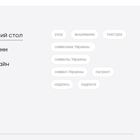
ий стол
узор
вышиванка
текстура
символика Украины .
 мм
символы Украины
айн
символ Украины
патриот
надпись
надписи