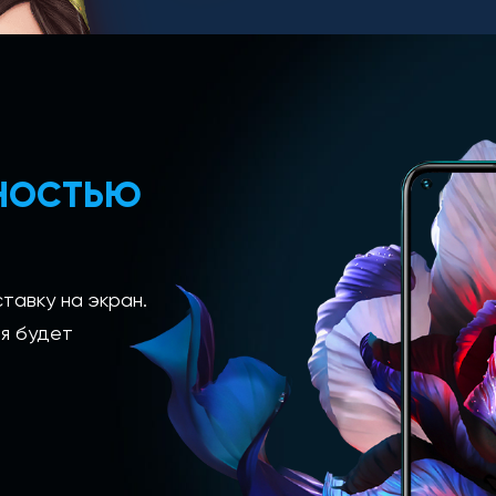
ЛНОСТЬЮ
тавку на экран.
я будет