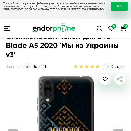
Этот сайт использует куки-файлы и другие технологии, чтобы помочь вам в навигации, а
OK
также предоставить лучший пользовательский опыт, анализировать использование
наших продуктов и услуг, повысить качество рекламных и маркетинговых активностей.
Чехлы для телефонов
Чехлы на ZTE
Чехол для ZTE Blade 
Силиконовый чехол для ZTE
Blade A5 2020 'Мы из Украины
v3'
Код товара:
5250u-2111
502
Отзывов