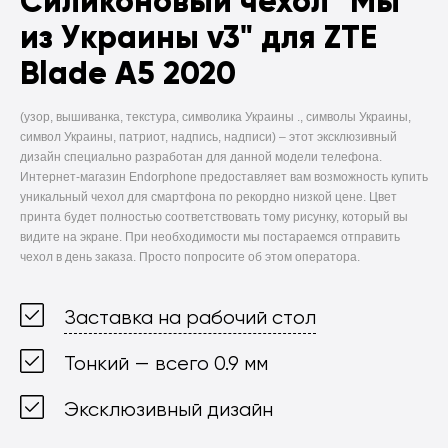
Силиконовый чехол
"Мы
из Украины v3" для ZTE
Blade A5 2020
(узор, вышиванка, текстура, символика Украины ., символы Украины,
символ Украины, патриот, надпись, надписи) –
этот эксклюзивный
дизайн специально разработан для данной модели телефона.
Интернет-магазин Endorphone предоставляет вам возможность купить
уникальный чехол для смартфона по рекордно низкой цене. Цвет
принта будет полностью соответствовать тому рисунку, который вы
видите на экране. При необходимости мы постараемся отправить
чехол в день заказа. Просто попросите об этом оператора.
Заставка на рабочий стол
Тонкий — всего 0.9 мм
Эксклюзивный дизайн