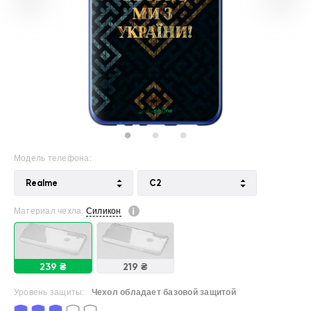
Модель телефона:
Realme
C2
Материал чехла:
Силикон
239 ₴
219 ₴
Уровень защиты:
Чехол обладает базовой защитой