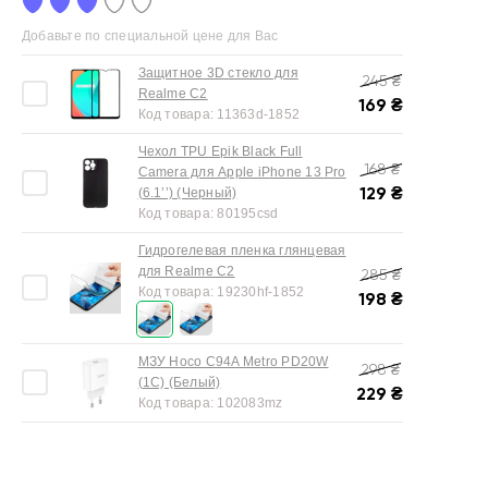
Добавьте по специальной цене для Вас
Защитное 3D стекло для
245
₴
Realme C2
169
₴
Код товара:
11363d-1852
Чехол TPU Epik Black Full
168
₴
Camera для Apple iPhone 13 Pro
129
₴
(6.1’’) (Черный)
Код товара:
80195csd
Гидрогелевая пленка глянцевая
для Realme C2
285
₴
Код товара:
19230hf-1852
198
₴
МЗУ Hoco C94A Metro PD20W
298
₴
(1C) (Белый)
229
₴
Код товара:
102083mz