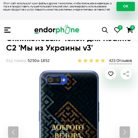
Этот сайт использует куки-файлы и другие технологии, чтобы помочь вам в навигации, а
OK
также предоставить лучший пользовательский опыт, анализировать использование
наших продуктов и услуг, повысить качество рекламных и маркетинговых активностей.
Чехлы для телефонов
Чехлы на Realme
Чехол для Realme
Силиконовый чехол для Realme
C2 'Мы из Украины v3'
Код товара:
5250u-1852
423
Отзывов