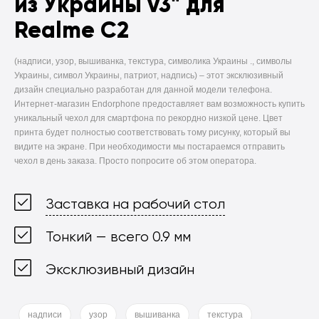
из Украины v3" для
Realme C2
(надписи, узор, вышиванка, текстура, символика Украины ., символы
Украины, символ Украины, патриот, надпись) –
этот эксклюзивный
дизайн специально разработан для данной модели телефона.
Интернет-магазин Endorphone предоставляет вам возможность купить
уникальный чехол для смартфона по рекордно низкой цене. Цвет
принта будет полностью соответствовать тому рисунку, который вы
видите на экране. При необходимости мы постараемся отправить
чехол в день заказа. Просто попросите об этом оператора.
Заставка на рабочий стол
Тонкий — всего 0.9 мм
Эксклюзивный дизайн
надписи
узор
вышиванка
текстура