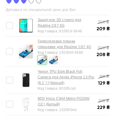
Добавьте по специальной цене для Вас
Защитное 3D стекло для
300
₴
Realme C67 4G
209
₴
Код товара:
91091d-3648
Гидрогелевая пленка
глянцевая для Realme C67 4G
300
₴
Код товара:
19230hf-3648
208
₴
Чехол TPU Epik Black Full
168
₴
Camera для Apple iPhone 13 Pro
129
₴
(6.1’’) (Черный)
Код товара:
80195csd
МЗУ Hoco C94A Metro PD20W
298
₴
(1C) (Белый)
229
₴
Код товара:
102083mz