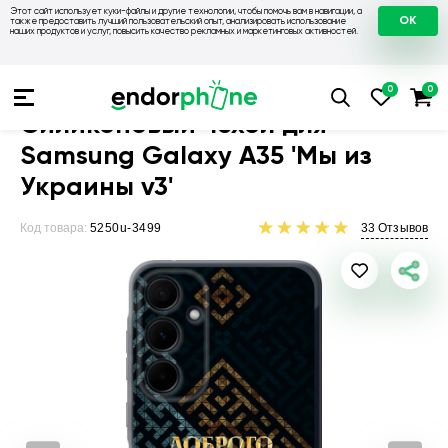
Этот сайт использует куки-файлы и другие технологии, чтобы помочь вам в навигации, а
OK
также предоставить лучший пользовательский опыт, анализировать использование
наших продуктов и услуг, повысить качество рекламных и маркетинговых активностей.
Чехлы для телефонов
Чехлы на Samsung
Чехол для Samsu
Силиконовый чехол для
Samsung Galaxy A35 'Мы из
Украины v3'
Код товара:
5250u-3499
33
Отзывов