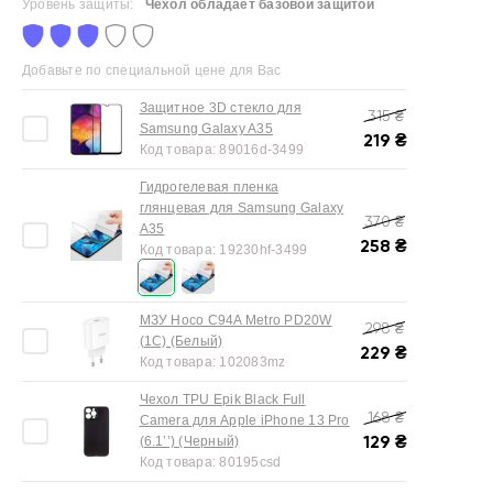
Уровень защиты:
Чехол обладает базовой защитой
Добавьте по специальной цене для Вас
Защитное 3D стекло для
315
₴
Samsung Galaxy A35
219
₴
Код товара:
89016d-3499
Гидрогелевая пленка
глянцевая для Samsung Galaxy
370
₴
A35
258
₴
Код товара:
19230hf-3499
МЗУ Hoco C94A Metro PD20W
298
₴
(1C) (Белый)
229
₴
Код товара:
102083mz
Чехол TPU Epik Black Full
168
₴
Camera для Apple iPhone 13 Pro
129
₴
(6.1’’) (Черный)
Код товара:
80195csd