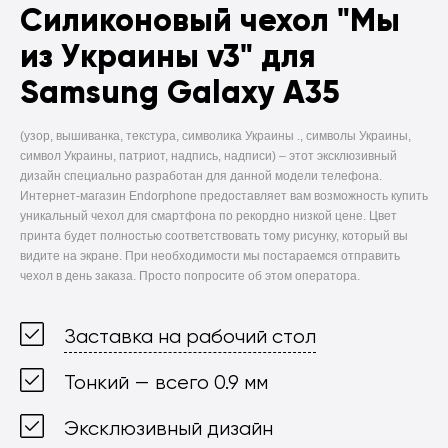
Силиконовый чехол
"Мы
из Украины v3" для
Samsung Galaxy A35
(узор, вышиванка, текстура, символика Украины ., символы Украины,
символ Украины, патриот, надпись, надписи) –
этот эксклюзивный
дизайн специально разработан для данной модели телефона.
Интернет-магазин Endorphone предоставляет вам возможность купить
уникальный чехол для смартфона по рекордно низкой цене. Цвет
принта будет полностью соответствовать тому рисунку, который вы
видите на экране. При необходимости мы постараемся отправить
чехол в день заказа. Просто попросите об этом оператора.
Заставка на рабочий стол
Тонкий — всего 0.9 мм
Эксклюзивный дизайн