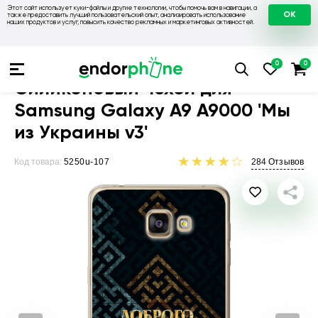
Этот сайт использует куки-файлы и другие технологии, чтобы помочь вам в навигации, а
OK
также предоставить лучший пользовательский опыт, анализировать использование
наших продуктов и услуг, повысить качество рекламных и маркетинговых активностей.
Чехлы для телефонов
Чехлы на Samsung
Чехол для Sams
Силиконовый чехол для
Samsung Galaxy A9 A9000 'Мы
из Украины v3'
Код товара:
5250u-107
284
Отзывов