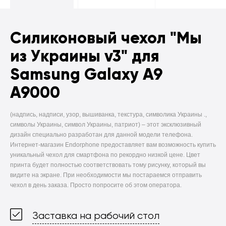
Силиконовый чехол
"Мы
из Украины v3" для
Samsung Galaxy A9
A9000
(надпись, надписи, узор, вышиванка, текстура, символика Украины .,
символы Украины, символ Украины, патриот) –
этот эксклюзивный
дизайн специально разработан для данной модели телефона.
Интернет-магазин Endorphone предоставляет вам возможность купить
уникальный чехол для смартфона по рекордно низкой цене. Цвет
принта будет полностью соответствовать тому рисунку, который вы
видите на экране. При необходимости мы постараемся отправить
чехол в день заказа. Просто попросите об этом оператора.
Заставка на рабочий стол