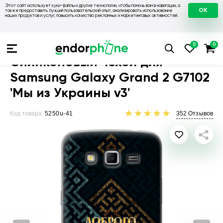
Этот сайт использует куки-файлы и другие технологии, чтобы помочь вам в навигации, а
OK
также предоставить лучший пользовательский опыт, анализировать использование
наших продуктов и услуг, повысить качество рекламных и маркетинговых активностей.
Чехлы для телефонов
Чехлы на Samsung
Чехол для Samsu
Силиконовый чехол для
Samsung Galaxy Grand 2 G7102
'Мы из Украины v3'
Код товара:
5250u-41
352
Отзывов