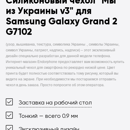
Силиконовый чехол
"Мы
из Украины v3" для
Samsung Galaxy Grand 2
G7102
(узор, вышиванка, текстура, символика Украины ., символы Украины,
символ Украины, патриот, надпись, надписи) –
этот эксклюзивный
дизайн специально разработан для данной модели телефона.
Интернет-магазин Endorphone предоставляет вам возможность купить
уникальный чехол для смартфона по рекордно низкой цене. Цвет
принта будет полностью соответствовать тому рисунку, который вы
видите на экране. При необходимости мы постараемся отправить
чехол в день заказа. Просто попросите об этом оператора.
Заставка на рабочий стол
Тонкий — всего 0.9 мм
Эксклюзивный дизайн