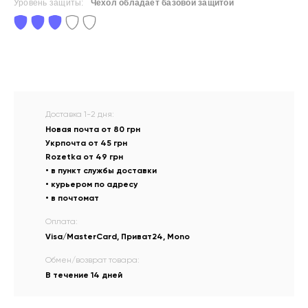
Уровень защиты:
Чехол обладает базовой защитой
Доставка 1-2 дня:
Новая почта от 80 грн
Укрпочта от 45 грн
Rozetka от 49 грн
• в пункт службы доставки
• курьером по адресу
• в почтомат
Оплата:
Visa/MasterCard, Приват24, Mono
Обмен/возврат товара:
В течение 14 дней