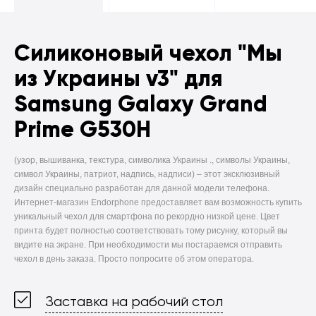
Силиконовый чехол
"Мы
из Украины v3" для
Samsung Galaxy Grand
Prime G530H
(узор, вышиванка, текстура, символика Украины ., символы Украины,
символ Украины, патриот, надпись, надписи) –
этот эксклюзивный
дизайн специально разработан для данной модели телефона.
Интернет-магазин Endorphone предоставляет вам возможность купить
уникальный чехол для смартфона по рекордно низкой цене. Цвет
принта будет полностью соответствовать тому рисунку, который вы
видите на экране. При необходимости мы постараемся отправить
чехол в день заказа. Просто попросите об этом оператора.
Заставка на рабочий стол