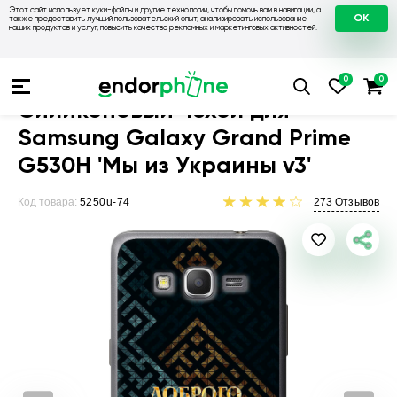
Этот сайт использует куки-файлы и другие технологии, чтобы помочь вам в навигации, а
OK
также предоставить лучший пользовательский опыт, анализировать использование
наших продуктов и услуг, повысить качество рекламных и маркетинговых активностей.
Чехлы для телефонов
Чехлы на Samsung
Чехол для Sams
Силиконовый чехол для
Samsung Galaxy Grand Prime
G530H 'Мы из Украины v3'
Код товара:
5250u-74
273
Отзывов