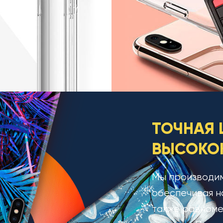
ТОЧНАЯ 
ВЫСОКОК
Мы производим
обеспечивая н
также равноме