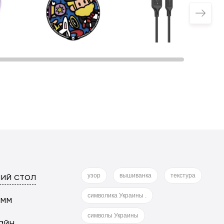
ий стол
узор
вышиванка
текстура
символика Украины .
 мм
символы Украины
айн