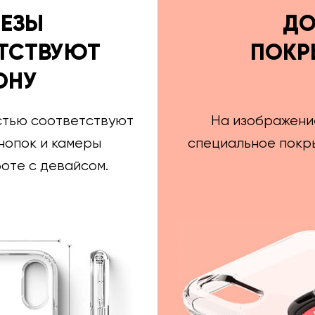
РЕЗЫ
ДО
ТСТВУЮТ
ПОКР
ОНУ
стью соответствуют
На изображени
нопок и камеры
специальное покры
оте с девайсом.