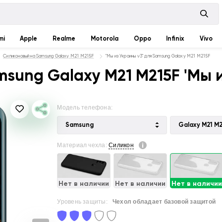
mi
Apple
Realme
Motorola
Oppo
Infinix
Vivo
Силиконовый на Samsung Galaxy M21 M215F
"Мы из Украины v3" для Samsung Galaxy M21 M215F
sung Galaxy M21 M215F 'Мы и
Модель телефона:
Samsung
Galaxy M21 M
Материал чехла:
Силикон
Нет в наличии
Нет в наличии
Нет в наличи
Уровень защиты:
Чехол обладает базовой защитой