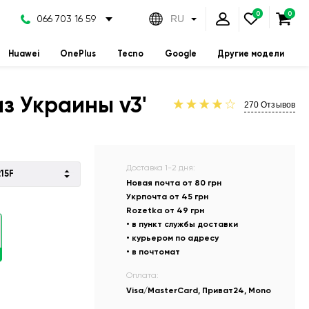
066 703 16 59
RU
Huawei
OnePlus
Tecno
Google
Другие модели
з Украины v3'
270
Отзывов
Доставка 1-2 дня:
215F
Новая почта от 80 грн
Укрпочта от 45 грн
Rozetka от 49 грн
• в пункт службы доставки
• курьером по адресу
• в почтомат
и
Оплата:
Visa/MasterCard, Приват24, Mono