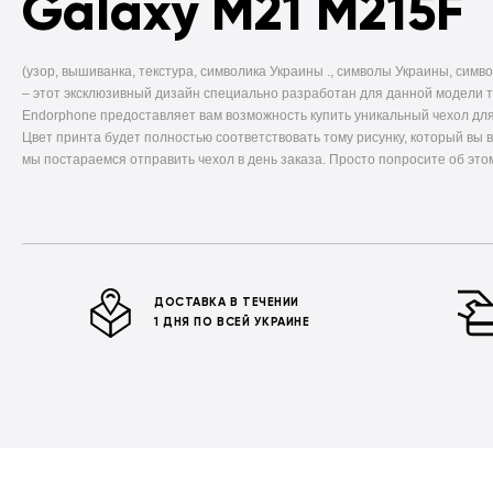
Galaxy M21 M215F
(узор, вышиванка, текстура, символика Украины ., символы Украины, симво
–
этот эксклюзивный дизайн специально разработан для данной модели 
Endorphone предоставляет вам возможность купить уникальный чехол для
Цвет принта будет полностью соответствовать тому рисунку, который вы 
мы постараемся отправить чехол в день заказа. Просто попросите об это
ДОСТАВКА В ТЕЧЕНИИ
1 ДНЯ ПО ВСЕЙ УКРАИНЕ