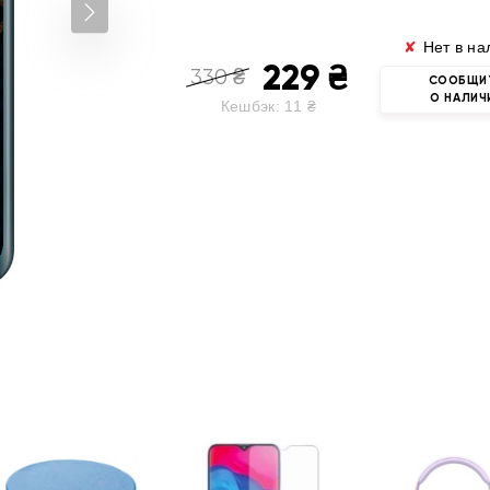
✘
Нет в на
229
₴
330
₴
СООБЩИ
О НАЛИЧ
Кешбэк:
11
₴