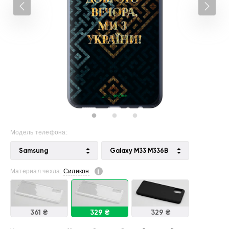
Модель телефона:
Samsung
Galaxy M33 M336B
Материал чехла:
Силикон
361 ₴
329 ₴
329 ₴