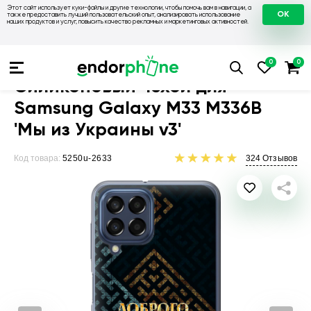
Этот сайт использует куки-файлы и другие технологии, чтобы помочь вам в навигации, а
OK
также предоставить лучший пользовательский опыт, анализировать использование
наших продуктов и услуг, повысить качество рекламных и маркетинговых активностей.
Чехлы для телефонов
Чехлы на Samsung
Чехол для Sams
Силиконовый чехол для
Samsung Galaxy M33 M336B
'Мы из Украины v3'
Код товара:
5250u-2633
324
Отзывов