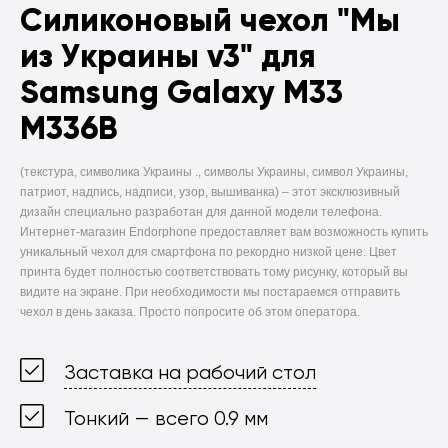
Силиконовый чехол
"Мы
из Украины v3" для
Samsung Galaxy M33
M336B
(текстура, символика Украины ., символы Украины, символ Украины,
патриот, надпись, надписи, узор, вышиванка) –
этот эксклюзивный
дизайн специально разработан для данной модели телефона.
Интернет-магазин Endorphone предоставляет вам возможность купить
уникальный чехол для смартфона по рекордно низкой цене. Цвет
принта будет полностью соответствовать тому рисунку, который вы
видите на экране. При необходимости мы постараемся отправить
чехол в день заказа. Просто попросите об этом оператора.
Заставка на рабочий стол
Тонкий — всего 0.9 мм