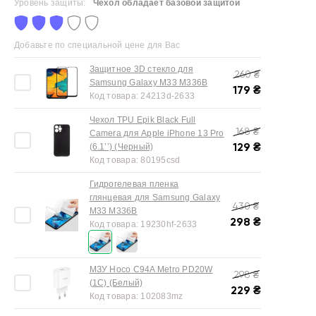
Уровень защиты:
Чехол обладает базовой защитой
Добавьте по специальной цене для Вас
Защитное 3D стекло для
260
₴
Samsung Galaxy M33 M336B
179
₴
Код товара:
24213d-2633
Чехол TPU Epik Black Full
168
₴
Camera для Apple iPhone 13 Pro
129
₴
(6.1’’) (Черный)
Код товара:
80195csd
Гидрогелевая пленка
глянцевая для Samsung Galaxy
430
₴
M33 M336B
298
₴
Код товара:
19230hf-2633
МЗУ Hoco C94A Metro PD20W
298
₴
(1C) (Белый)
229
₴
Код товара:
102083mz