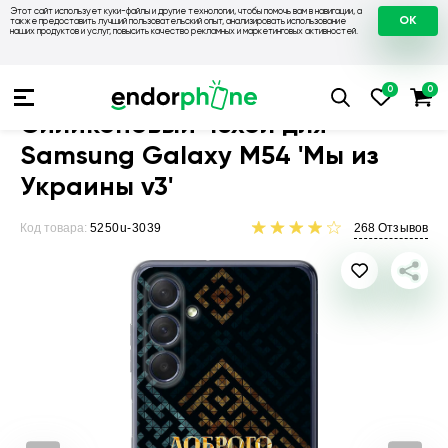
Этот сайт использует куки-файлы и другие технологии, чтобы помочь вам в навигации, а
OK
также предоставить лучший пользовательский опыт, анализировать использование
наших продуктов и услуг, повысить качество рекламных и маркетинговых активностей.
Чехлы для телефонов
Чехлы на Samsung
Чехол для Sams
Силиконовый чехол для
Samsung Galaxy M54 'Мы из
Украины v3'
Код товара:
5250u-3039
268
Отзывов