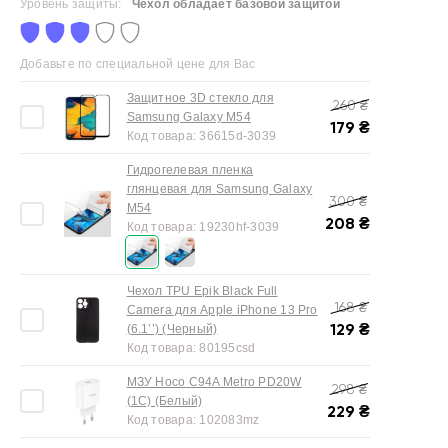
Уровень защиты:
Чехол обладает базовой защитой
Добавьте по специальной цене для Вас
Защитное 3D стекло для
260
₴
Samsung Galaxy M54
179
₴
Код товара:
36615d-3039
Гидрогелевая пленка
глянцевая для Samsung Galaxy
300
₴
M54
208
₴
Код товара:
19230hf-3039
Чехол TPU Epik Black Full
168
₴
Camera для Apple iPhone 13 Pro
129
₴
(6.1’’) (Черный)
Код товара:
80195csd
МЗУ Hoco C94A Metro PD20W
298
₴
(1C) (Белый)
229
₴
Код товара:
102083mz