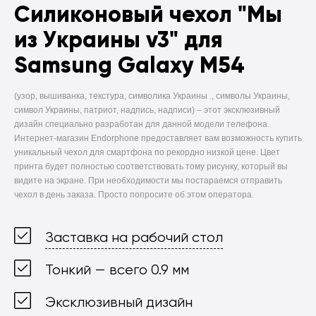
Силиконовый чехол
"Мы
из Украины v3" для
Samsung Galaxy M54
(узор, вышиванка, текстура, символика Украины ., символы Украины,
символ Украины, патриот, надпись, надписи) –
этот эксклюзивный
дизайн специально разработан для данной модели телефона.
Интернет-магазин Endorphone предоставляет вам возможность купить
уникальный чехол для смартфона по рекордно низкой цене. Цвет
принта будет полностью соответствовать тому рисунку, который вы
видите на экране. При необходимости мы постараемся отправить
чехол в день заказа. Просто попросите об этом оператора.
Заставка на рабочий стол
Тонкий — всего 0.9 мм
Эксклюзивный дизайн