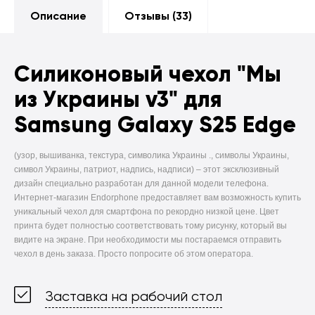
Описание
Отзывы (
33
)
Силиконовый чехол
"Мы
из Украины v3" для
Samsung Galaxy S25 Edge
(узор, вышиванка, текстура, символика Украины ., символы Украины,
символ Украины, патриот, надпись, надписи) –
этот эксклюзивный
дизайн специально разработан для данной модели телефона.
Интернет-магазин Endorphone предоставляет вам возможность купить
уникальный чехол для смартфона по рекордно низкой цене. Цвет
принта будет полностью соответствовать тому рисунку, который вы
видите на экране. При необходимости мы постараемся отправить
чехол в день заказа. Просто попросите об этом оператора.
Заставка на рабочий стол