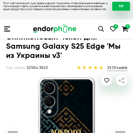
Этот сайт использует куки-файлы и другие технологии, чтобы помочь вам в навигации, а
OK
также предоставить лучший пользовательский опыт, анализировать использование
наших продуктов и услуг, повысить качество рекламных и маркетинговых активностей.
Чехлы для телефонов
Чехлы на Samsung
Чехол для Sams
Силиконовый чехол для
Samsung Galaxy S25 Edge 'Мы
из Украины v3'
Код товара:
5250u-3923
33
Отзывов