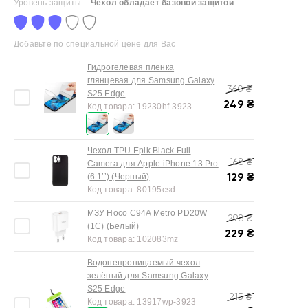
Уровень защиты:
Чехол обладает базовой защитой
Добавьте по специальной цене для Вас
Гидрогелевая пленка
глянцевая для Samsung Galaxy
360
₴
S25 Edge
249
₴
Код товара:
19230hf-3923
Чехол TPU Epik Black Full
168
₴
Camera для Apple iPhone 13 Pro
129
₴
(6.1’’) (Черный)
Код товара:
80195csd
МЗУ Hoco C94A Metro PD20W
298
₴
(1C) (Белый)
229
₴
Код товара:
102083mz
Водонепроницаемый чехол
зелёный для Samsung Galaxy
S25 Edge
215
₴
Код товара:
13917wp-3923