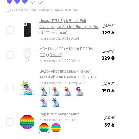
Добавьте по специальной цене для Вас
Чехол TPU Epik Black Full
168
₴
Camera для Apple iPhone 13 Pro
129
₴
(6.1’’) (Черный)
Код товара:
80195csd
МЗУ Hoco C94A Metro PD20W
298
₴
(1C) (Белый)
229
₴
Код товара:
102083mz
Водонепроницаемый чехол
зелёный для Huawei GR5 2017
Код товара:
13917wp-473
215
₴
150
₴
Pop it восьмиугольник
85
₴
Код товара:
13909pi
59
₴