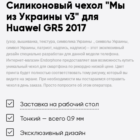
Силиконовый чехол
"Мы
из Украины v3" для
Huawei GR5 2017
(узор, вышиванка, текстура, символика Украины ., символы Украины,
символ Украины, патриот, надпись, надписи) –
этот эксклюзивный
дизайн специально разработан для данной модели телефона.
Интернет-магазин Endorphone предоставляет вам возможность купить
уникальный чехол для смартфона по рекордно низкой цене. Цвет
принта будет полностью соответствовать тому рисунку, который вы
видите на экране. При необходимости мы постараемся отправить
чехол в день заказа. Просто попросите об этом оператора.
Заставка на рабочий стол
Тонкий — всего 0.9 мм
Эксклюзивный дизайн