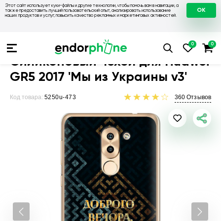
Этот сайт использует куки-файлы и другие технологии, чтобы помочь вам в навигации, а
OK
также предоставить лучший пользовательский опыт, анализировать использование
наших продуктов и услуг, повысить качество рекламных и маркетинговых активностей.
Чехлы для телефонов
Чехлы на Huawei
Чехол для Huawei
Силиконовый чехол для Huawei
GR5 2017 'Мы из Украины v3'
Код товара:
5250u-473
360
Отзывов