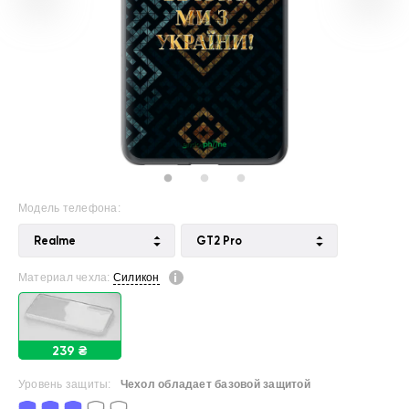
Модель телефона:
Realme
GT2 Pro
Материал чехла:
Силикон
239 ₴
Уровень защиты:
Чехол обладает базовой защитой