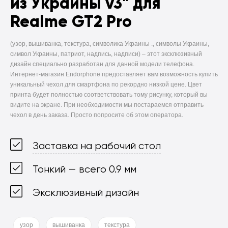
из Украины v3" для
Realme GT2 Pro
(узор, вышиванка, текстура, символика Украины ., символы Украины,
символ Украины, патриот, надпись, надписи) –
этот эксклюзивный
дизайн специально разработан для данной модели телефона.
Интернет-магазин Endorphone предоставляет вам возможность купить
уникальный чехол для смартфона по рекордно низкой цене. Цвет
принта будет полностью соответствовать тому рисунку, который вы
видите на экране. При необходимости мы постараемся отправить
чехол в день заказа. Просто попросите об этом оператора.
Заставка на рабочий стол
Тонкий — всего 0.9 мм
Эксклюзивный дизайн
узор
вышиванка
текстура