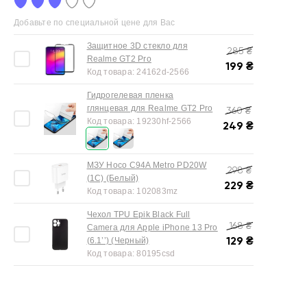
Добавьте по специальной цене для Вас
Защитное 3D стекло для
285
₴
Realme GT2 Pro
199
₴
Код товара:
24162d-2566
Гидрогелевая пленка
глянцевая для Realme GT2 Pro
360
₴
Код товара:
19230hf-2566
249
₴
МЗУ Hoco C94A Metro PD20W
298
₴
(1C) (Белый)
229
₴
Код товара:
102083mz
Чехол TPU Epik Black Full
168
₴
Camera для Apple iPhone 13 Pro
129
₴
(6.1’’) (Черный)
Код товара:
80195csd