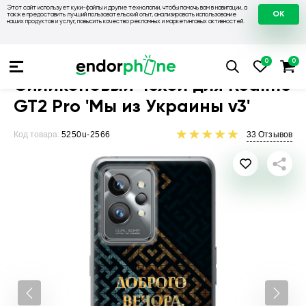
Этот сайт использует куки-файлы и другие технологии, чтобы помочь вам в навигации, а
OK
также предоставить лучший пользовательский опыт, анализировать использование
наших продуктов и услуг, повысить качество рекламных и маркетинговых активностей.
Чехлы для телефонов
Чехлы на Realme
Чехол для Realme
Силиконовый чехол для Realme
GT2 Pro 'Мы из Украины v3'
Код товара:
5250u-2566
33
Отзывов