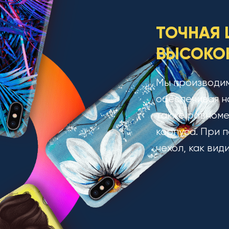
ТОЧНАЯ 
ВЫСОКОК
Мы производим
обеспечивая н
также равноме
корпуса. При п
чехол, как вид