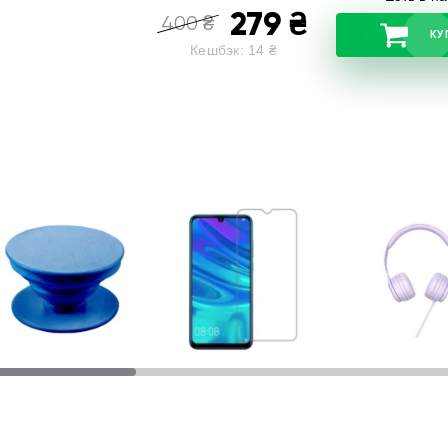
279
₴
400
₴
КУ
Кешбэк:
14
₴