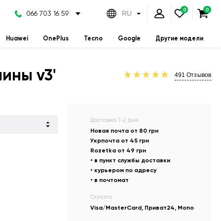
066 703 16 59
RU
Huawei
OnePlus
Tecno
Google
Другие модели
аины v3'
491
Отзывов
Доставка 1-2 дня:
Новая почта от 80 грн
Укрпочта от 45 грн
Rozetka от 49 грн
• в пункт службы доставки
• курьером по адресу
• в почтомат
Оплата:
Visa/MasterCard, Приват24, Mono