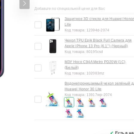
Добавьте по специальной цене для Вас
Защитное 3D стекло для Huawei Honor
Lite
Код товара:
12394d-2074
Чехол TPU Epik Black Full Camera для
Apple iPhone 13 Pro (6.1’’) (Черный)
Код товара:
80195csd
МЗУ Hoco C94A Metro PD20W (1C)
(Белый)
Код товара:
102083mz
Водонепроницаемый чехол зелёный д
Huawei Honor 30 Lite
Код товара:
13917wp-2074
✔
Есть в н