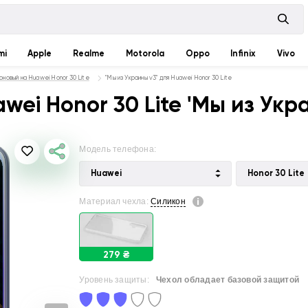
mi
Apple
Realme
Motorola
Oppo
Infinix
Vivo
оновый на Huawei Honor 30 Lite
"Мы из Украины v3" для Huawei Honor 30 Lite
ei Honor 30 Lite 'Мы из Укр
Модель телефона:
Huawei
Honor 30 Lite
Материал чехла:
Силикон
279 ₴
Уровень защиты:
Чехол обладает базовой защитой