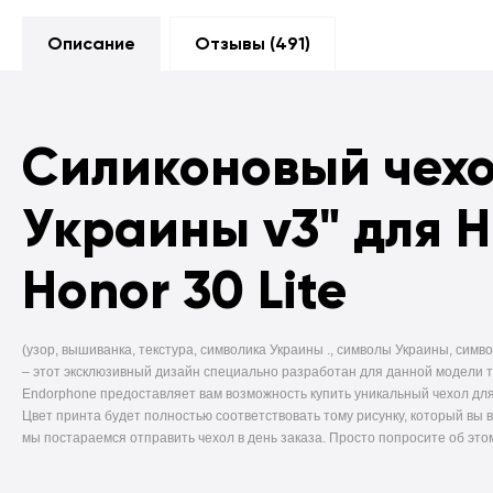
Описание
Отзывы (
491
)
Силиконовый чех
Украины v3" для 
Honor 30 Lite
(узор, вышиванка, текстура, символика Украины ., символы Украины, симво
–
этот эксклюзивный дизайн специально разработан для данной модели 
Endorphone предоставляет вам возможность купить уникальный чехол для
Цвет принта будет полностью соответствовать тому рисунку, который вы 
мы постараемся отправить чехол в день заказа. Просто попросите об это