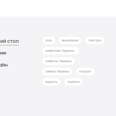
ий стол
узор
вышиванка
текстура
символика Украины .
 мм
символы Украины
айн
символ Украины
патриот
надпись
надписи