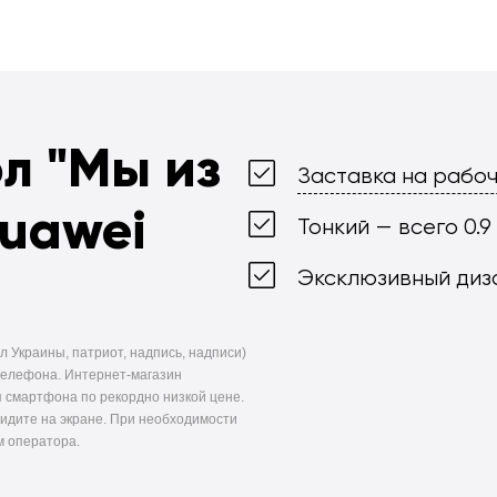
ол
"Мы из
Заставка на рабоч
Huawei
Тонкий — всего 0.9
Эксклюзивный диз
л Украины, патриот, надпись, надписи)
телефона. Интернет-магазин
 смартфона по рекордно низкой цене.
видите на экране. При необходимости
м оператора.