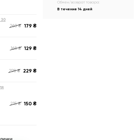
Обмен/возврат товара:
В течение 14 дней
 30
179
₴
260
₴
129
₴
168
₴
229
₴
298
₴
ля
150
₴
215
₴
аличии