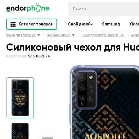
Каталог товаров
Свой дизайн
Samsung
Xiao
Чехлы для телефонов
Чехлы на Huawei
Чехол для Huawei Honor 30 Lite
Силик
Силиконовый чехол для Huaw
Код товара:
5250u-2074