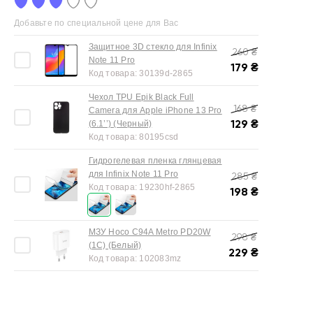
Добавьте по специальной цене для Вас
Защитное 3D стекло для Infinix
260
₴
Note 11 Pro
179
₴
Код товара:
30139d-2865
Чехол TPU Epik Black Full
168
₴
Camera для Apple iPhone 13 Pro
129
₴
(6.1’’) (Черный)
Код товара:
80195csd
Гидрогелевая пленка глянцевая
для Infinix Note 11 Pro
285
₴
Код товара:
19230hf-2865
198
₴
МЗУ Hoco C94A Metro PD20W
298
₴
(1C) (Белый)
229
₴
Код товара:
102083mz