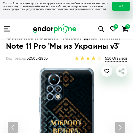
Этот сайт использует куки-файлы и другие технологии, чтобы помочь вам в навигации, а
OK
также предоставить лучший пользовательский опыт, анализировать использование
наших продуктов и услуг, повысить качество рекламных и маркетинговых активностей.
Чехлы для телефонов
Чехлы на Infinix
Чехол для Infinix Not
Силиконовый чехол для Infinix
Note 11 Pro 'Мы из Украины v3'
Код товара:
5250u-2865
516
Отзывов