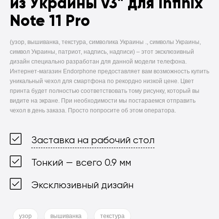
из Украины v3" для Infinix
Note 11 Pro
(узор, вышиванка, текстура, символика Украины ., символы Украины,
символ Украины, патриот, надпись, надписи) –
этот эксклюзивный
дизайн специально разработан для данной модели телефона.
Интернет-магазин Endorphone предоставляет вам возможность купить
уникальный чехол для смартфона по рекордно низкой цене. Цвет
принта будет полностью соответствовать тому рисунку, который вы
видите на экране. При необходимости мы постараемся отправить
чехол в день заказа. Просто попросите об этом оператора.
Заставка на рабочий стол
Тонкий — всего 0.9 мм
Эксклюзивный дизайн
узор
вышиванка
текстура