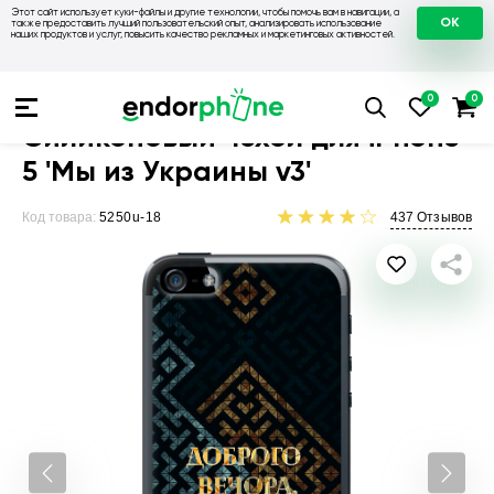
Этот сайт использует куки-файлы и другие технологии, чтобы помочь вам в навигации, а
OK
также предоставить лучший пользовательский опыт, анализировать использование
наших продуктов и услуг, повысить качество рекламных и маркетинговых активностей.
Чехлы для телефонов
Чехлы на Apple
Чехол для iPhone 5
Силиконовый чехол для iPhone
5 'Мы из Украины v3'
Код товара:
5250u-18
437
Отзывов