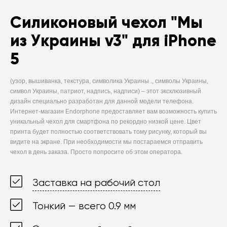
Силиконовый чехол
"Мы
из Украины v3" для iPhone
5
(узор, вышиванка, текстура, символика Украины ., символы Украины,
символ Украины, патриот, надпись, надписи) –
этот эксклюзивный
дизайн специально разработан для данной модели телефона.
Интернет-магазин Endorphone предоставляет вам возможность купить
уникальный чехол для смартфона по рекордно низкой цене. Цвет
принта будет полностью соответствовать тому рисунку, который вы
видите на экране. При необходимости мы постараемся отправить
чехол в день заказа. Просто попросите об этом оператора.
Заставка на рабочий стол
Тонкий — всего 0.9 мм