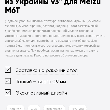
из Украины v3" для Meizu
M6T
(надписи, узор, вышиванка, текстура, символика Украины ., символы
Украины, символ Украины, патриот, надпись) –
этот эксклюзивный
дизайн специально разработан для данной модели телефона.
Интернет-магазин Endorphone предоставляет вам возможность купить
уникальный чехол для смартфона по рекордно низкой цене. Цвет
принта будет полностью соответствовать тому рисунку, который вы
видите на экране. При необходимости мы постараемся отправить
чехол в день заказа. Просто попросите об этом оператора.
Заставка на рабочий стол
Тонкий — всего 0.9 мм
Эксклюзивный дизайн
надписи
узор
вышиванка
текстура