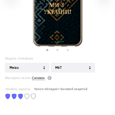
Модель телефона:
Meizu
M6T
Материал чехла:
Силикон
Уровень защиты:
Чехол обладает базовой защитой