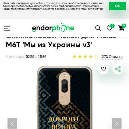
Этот сайт использует куки-файлы и другие технологии, чтобы помочь вам в навигации, а
OK
также предоставить лучший пользовательский опыт, анализировать использование
наших продуктов и услуг, повысить качество рекламных и маркетинговых активностей.
Чехлы для телефонов
Чехлы на Meizu
Чехол для Meizu M6
Силиконовый чехол для Meizu
M6T 'Мы из Украины v3'
Код товара:
5250u-1536
273
Отзывов