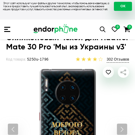
Этот сайт использует куки-файлы и другие технологии, чтобы помочь вам в навигации, а
OK
также предоставить лучший пользовательский опыт, анализировать использование
наших продуктов и услуг, повысить качество рекламных и маркетинговых активностей.
Чехлы для телефонов
Чехлы на Huawei
Чехол для Huawei
Силиконовый чехол для Huawei
Mate 30 Pro 'Мы из Украины v3'
Код товара:
5250u-1796
302
Отзывов