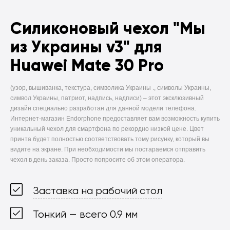
Силиконовый чехол
"Мы
из Украины v3" для
Huawei Mate 30 Pro
(узор, вышиванка, текстура, символика Украины ., символы Украины,
символ Украины, патриот, надпись, надписи) –
этот эксклюзивный
дизайн специально разработан для данной модели телефона.
Интернет-магазин Endorphone предоставляет вам возможность купить
уникальный чехол для смартфона по рекордно низкой цене. Цвет
принта будет полностью соответствовать тому рисунку, который вы
видите на экране. При необходимости мы постараемся отправить
чехол в день заказа. Просто попросите об этом оператора.
Заставка на рабочий стол
Тонкий — всего 0.9 мм