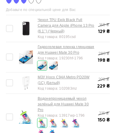
Добавьте по специальной цене для Вас
Чехол TPU Epik Black Full
168
₴
Camera для Apple iPhone 13 Pro
129
₴
(6.1’’) (Черный)
Код товара:
80195csd
Гидрогелевая пленка глянцевая
для Huawei Mate 30 Pro
285
₴
Код товара:
19230hf-1796
198
₴
МЗУ Hoco C94A Metro PD20W
298
₴
(1C) (Белый)
229
₴
Код товара:
102083mz
Водонепроницаемый чехол
зелёный для Huawei Mate 30
Pro
215
₴
Код товара:
13917wp-1796
150
₴