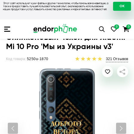
Этот сайт использует куки-файлы и другие технологии, чтобы помочь вам в навигации, а
OK
также предоставить лучший пользовательский опыт, анализировать использование
наших продуктов и услуг, повысить качество рекламных и маркетинговых активностей.
Чехлы для телефонов
Чехлы на Xiaomi
Чехол для Xiaomi Mi
Силиконовый чехол для Xiaomi
Mi 10 Pro 'Мы из Украины v3'
Код товара:
5250u-1870
321
Отзывов