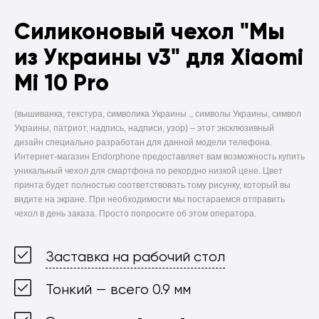
Силиконовый чехол
"Мы
из Украины v3" для Xiaomi
Mi 10 Pro
(вышиванка, текстура, символика Украины ., символы Украины, символ
Украины, патриот, надпись, надписи, узор) –
этот эксклюзивный
дизайн специально разработан для данной модели телефона.
Интернет-магазин Endorphone предоставляет вам возможность купить
уникальный чехол для смартфона по рекордно низкой цене. Цвет
принта будет полностью соответствовать тому рисунку, который вы
видите на экране. При необходимости мы постараемся отправить
чехол в день заказа. Просто попросите об этом оператора.
Заставка на рабочий стол
Тонкий — всего 0.9 мм