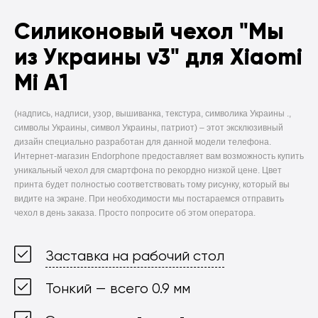
Силиконовый чехол
"Мы
из Украины v3" для Xiaomi
Mi A1
(надпись, надписи, узор, вышиванка, текстура, символика Украины .,
символы Украины, символ Украины, патриот) –
этот эксклюзивный
дизайн специально разработан для данной модели телефона.
Интернет-магазин Endorphone предоставляет вам возможность купить
уникальный чехол для смартфона по рекордно низкой цене. Цвет
принта будет полностью соответствовать тому рисунку, который вы
видите на экране. При необходимости мы постараемся отправить
чехол в день заказа. Просто попросите об этом оператора.
Заставка на рабочий стол
Тонкий — всего 0.9 мм