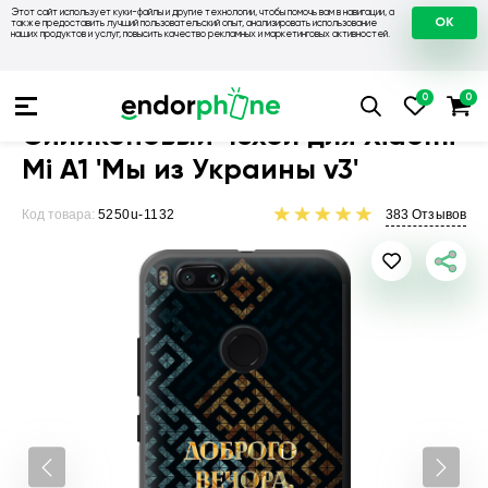
Этот сайт использует куки-файлы и другие технологии, чтобы помочь вам в навигации, а
OK
также предоставить лучший пользовательский опыт, анализировать использование
наших продуктов и услуг, повысить качество рекламных и маркетинговых активностей.
Чехлы для телефонов
Чехлы на Xiaomi
Чехол для Xiaomi Mi
Силиконовый чехол для Xiaomi
Mi A1 'Мы из Украины v3'
Код товара:
5250u-1132
383
Отзывов