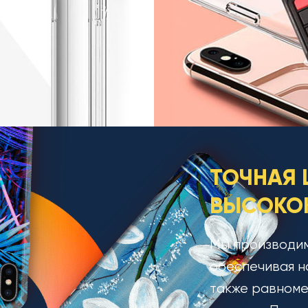
ТОЧНАЯ 
ВЫСОКОК
Мы производим
обеспечивая н
также равноме