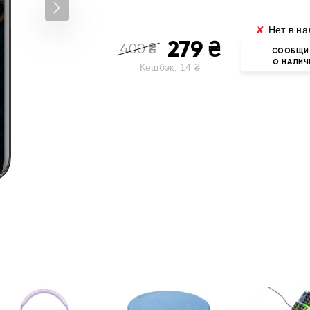
✘
Нет в на
279
₴
400
₴
СООБЩИ
О НАЛИЧ
Кешбэк:
14
₴