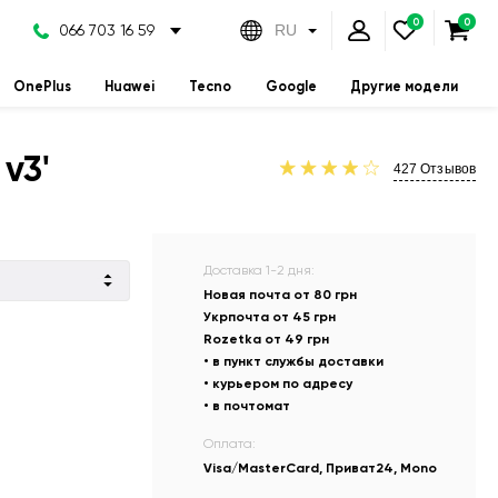
066 703 16 59
RU
OnePlus
Huawei
Tecno
Google
Другие модели
v3'
427
Отзывов
Доставка 1-2 дня:
Новая почта от 80 грн
Укрпочта от 45 грн
Rozetka от 49 грн
• в пункт службы доставки
• курьером по адресу
• в почтомат
Оплата:
Visa/MasterCard, Приват24, Mono