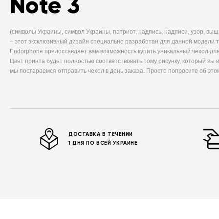
Note 3
(символы Украины, символ Украины, патриот, надпись, надписи, узор, выши
–
этот эксклюзивный дизайн специально разработан для данной модели 
Endorphone предоставляет вам возможность купить уникальный чехол для
Цвет принта будет полностью соответствовать тому рисунку, который вы 
мы постараемся отправить чехол в день заказа. Просто попросите об это
ДОСТАВКА В ТЕЧЕНИИ
1 ДНЯ ПО ВСЕЙ УКРАИНЕ