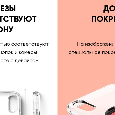
РЕЗЫ
ДО
ТСТВУЮТ
ПОКР
ОНУ
стью соответствуют
На изображени
нопок и камеры
специальное покры
оте с девайсом.