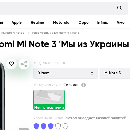
mi
Apple
Realme
Motorola
Oppo
Infinix
Vivo
 на Xiaomi Mi Note 3
"Мы из Украины v3" для Xiaomi Mi Note 3
mi Mi Note 3 'Мы из Украины 
Модель телефона:
Xiaomi
Mi Note 3
Материал чехла:
Силикон
Нет в наличии
Уровень защиты:
Чехол обладает базовой защитой