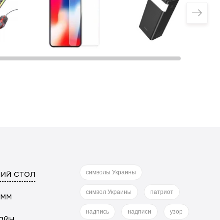
ий стол
символы Украины
символ Украины
патриот
 мм
надпись
надписи
узор
айн