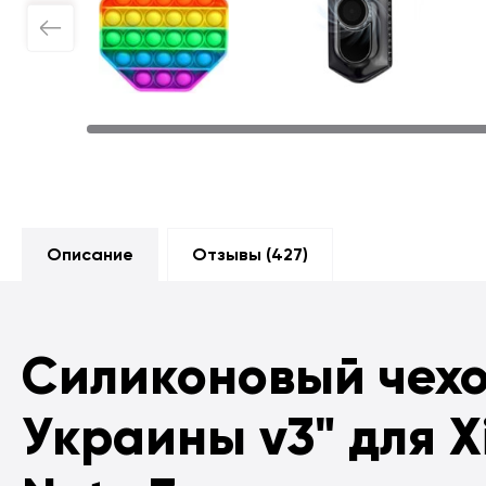
Описание
Отзывы (
427
)
Силиконовый чех
Украины v3" для X