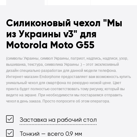
Силиконовый чехол
"Мы
из Украины v3" для
Motorola Moto G55
(символы Украины, символ Украины, патриот, надпись, надписи, узор,
вышиванка, текстура, символика Украины .) –
этот эксклюзивный
дизайн специально разработан для данной модели телефона.
Интернет-магазин Endorphone предоставляет вам возможность купить
уникальный чехол для смартфона по рекордно низкой цене. Цвет
принта будет полностью соответствовать тому рисунку, который вы
видите на экране. При необходимости мы постараемся отправить
чехол в день заказа. Просто попросите об этом оператора.
Заставка на рабочий стол
Тонкий — всего 0.9 мм