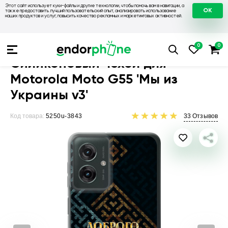
Этот сайт использует куки-файлы и другие технологии, чтобы помочь вам в навигации, а
OK
также предоставить лучший пользовательский опыт, анализировать использование
наших продуктов и услуг, повысить качество рекламных и маркетинговых активностей.
Чехлы для телефонов
Чехлы на Motorola
Чехол для Motoro
Силиконовый чехол для
Motorola Moto G55 'Мы из
Украины v3'
Код товара:
5250u-3843
33
Отзывов