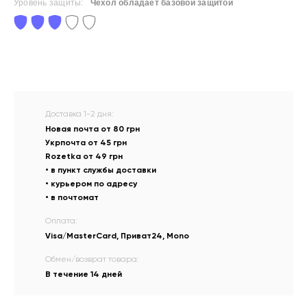
Уровень защиты:
Чехол обладает базовой защитой
Доставка 1-2 дня:
Новая почта от 80 грн
Укрпочта от 45 грн
Rozetka от 49 грн
• в пункт службы доставки
• курьером по адресу
• в почтомат
Оплата:
Visa/MasterCard, Приват24, Mono
Обмен/возврат товара:
В течение 14 дней