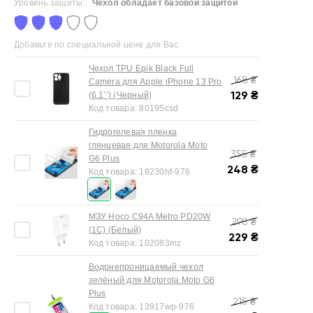
Уровень защиты:
Чехол обладает базовой защитой
Добавьте по специальной цене для Вас
Чехол TPU Epik Black Full
168
₴
Camera для Apple iPhone 13 Pro
129
₴
(6.1’’) (Черный)
Код товара:
80195csd
Гидрогелевая пленка
глянцевая для Motorola Moto
355
₴
G6 Plus
248
₴
Код товара:
19230hf-976
МЗУ Hoco C94A Metro PD20W
298
₴
(1C) (Белый)
229
₴
Код товара:
102083mz
Водонепроницаемый чехол
зелёный для Motorola Moto G6
Plus
215
₴
Код товара:
13917wp-976