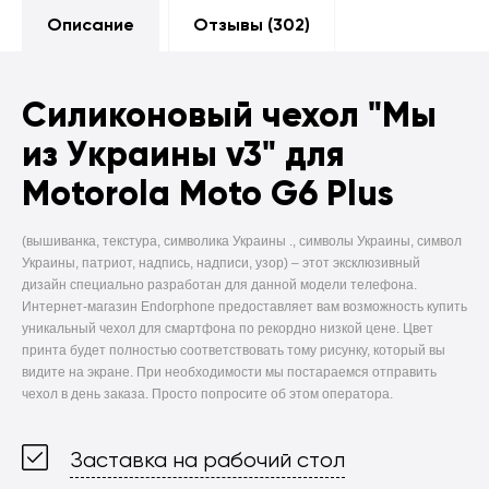
Описание
Отзывы (
302
)
Силиконовый чехол
"Мы
из Украины v3" для
Motorola Moto G6 Plus
(вышиванка, текстура, символика Украины ., символы Украины, символ
Украины, патриот, надпись, надписи, узор) –
этот эксклюзивный
дизайн специально разработан для данной модели телефона.
Интернет-магазин Endorphone предоставляет вам возможность купить
уникальный чехол для смартфона по рекордно низкой цене. Цвет
принта будет полностью соответствовать тому рисунку, который вы
видите на экране. При необходимости мы постараемся отправить
чехол в день заказа. Просто попросите об этом оператора.
Заставка на рабочий стол