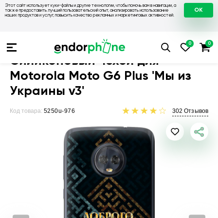
Этот сайт использует куки-файлы и другие технологии, чтобы помочь вам в навигации, а
OK
также предоставить лучший пользовательский опыт, анализировать использование
наших продуктов и услуг, повысить качество рекламных и маркетинговых активностей.
Чехлы для телефонов
Чехлы на Motorola
Чехол для Motorol
Силиконовый чехол для
Motorola Moto G6 Plus 'Мы из
Украины v3'
Код товара:
5250u-976
302
Отзывов