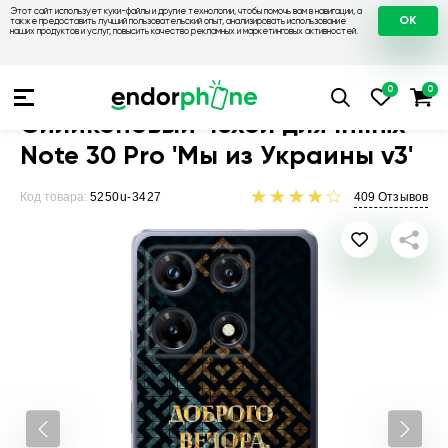
Этот сайт использует куки-файлы и другие технологии, чтобы помочь вам в навигации, а
OK
также предоставить лучший пользовательский опыт, анализировать использование
наших продуктов и услуг, повысить качество рекламных и маркетинговых активностей.
Чехлы для телефонов
Чехлы на Infinix
Чехол для Infinix No
Силиконовый чехол для Infinix
Note 30 Pro 'Мы из Украины v3'
Код товара:
5250u-3427
409
Отзывов