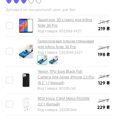
Добавьте по специальной цене для Вас
Защитное 3D стекло для Infinix
315
₴
Note 30 Pro
219
₴
Код товара:
90159d-3427
Гидрогелевая пленка глянцевая
для Infinix Note 30 Pro
285
₴
Код товара:
19230hf-3427
198
₴
Чехол TPU Epik Black Full
168
₴
Camera для Apple iPhone 13 Pro
129
₴
(6.1’’) (Черный)
Код товара:
80195csd
МЗУ Hoco C94A Metro PD20W
298
₴
(1C) (Белый)
229
₴
Код товара:
102083mz