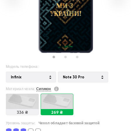
Модель телефона:
Infinix
Note 30 Pro
Материал чехла:
Силикон
336 ₴
269 ₴
Уровень защиты:
Чехол обладает базовой защитой