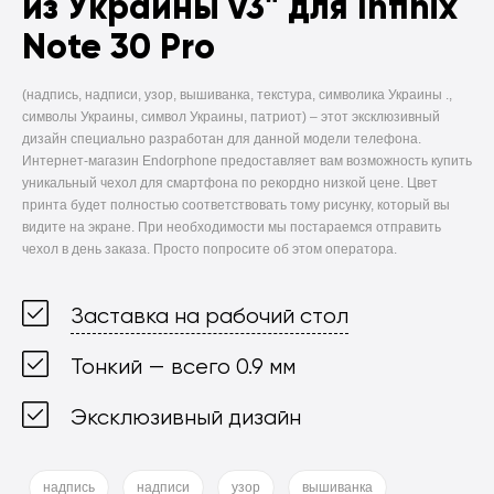
из Украины v3" для Infinix
Note 30 Pro
(надпись, надписи, узор, вышиванка, текстура, символика Украины .,
символы Украины, символ Украины, патриот) –
этот эксклюзивный
дизайн специально разработан для данной модели телефона.
Интернет-магазин Endorphone предоставляет вам возможность купить
уникальный чехол для смартфона по рекордно низкой цене. Цвет
принта будет полностью соответствовать тому рисунку, который вы
видите на экране. При необходимости мы постараемся отправить
чехол в день заказа. Просто попросите об этом оператора.
Заставка на рабочий стол
Тонкий — всего 0.9 мм
Эксклюзивный дизайн
надпись
надписи
узор
вышиванка