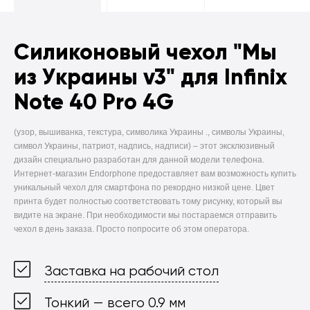
Силиконовый чехол
"Мы
из Украины v3" для Infinix
Note 40 Pro 4G
(узор, вышиванка, текстура, символика Украины ., символы Украины,
символ Украины, патриот, надпись, надписи) –
этот эксклюзивный
дизайн специально разработан для данной модели телефона.
Интернет-магазин Endorphone предоставляет вам возможность купить
уникальный чехол для смартфона по рекордно низкой цене. Цвет
принта будет полностью соответствовать тому рисунку, который вы
видите на экране. При необходимости мы постараемся отправить
чехол в день заказа. Просто попросите об этом оператора.
Заставка на рабочий стол
Тонкий — всего 0.9 мм