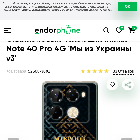
Этот сайт использует куки-файлы и другие технологии, чтобы помочь вам в навигации, а
OK
также предоставить лучший пользовательский опыт, анализировать использование
наших продуктов и услуг, повысить качество рекламных и маркетинговых активностей.
Чехлы для телефонов
Чехлы на Infinix
Чехол для Infinix No
Силиконовый чехол для Infinix
Note 40 Pro 4G 'Мы из Украины
v3'
Код товара:
5250u-3691
33
Отзывов