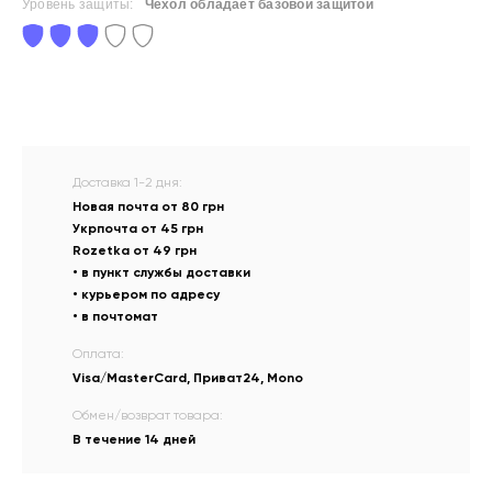
Уровень защиты:
Чехол обладает базовой защитой
Доставка 1-2 дня:
Новая почта от 80 грн
Укрпочта от 45 грн
Rozetka от 49 грн
• в пункт службы доставки
• курьером по адресу
• в почтомат
Оплата:
Visa/MasterCard, Приват24, Mono
Обмен/возврат товара:
В течение 14 дней