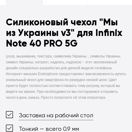
Силиконовый чехол
"Мы
из Украины v3" для Infinix
Note 40 PRO 5G
(узор, вышиванка, текстура, символика Украины ., символы Украины,
символ Украины, патриот, надпись, надписи) –
этот эксклюзивный
дизайн специально разработан для данной модели телефона.
Интернет-магазин Endorphone предоставляет вам возможность купить
уникальный чехол для смартфона по рекордно низкой цене. Цвет
принта будет полностью соответствовать тому рисунку, который вы
видите на экране. При необходимости мы постараемся отправить
чехол в день заказа. Просто попросите об этом оператора.
Заставка на рабочий стол
Тонкий — всего 0.9 мм