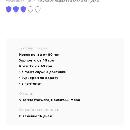
Уровень защиты:
Чехол обладает базовой защитой
Доставка 1-2 дня:
Новая почта от 80 грн
Укрпочта от 45 грн
Rozetka от 49 грн
• в пункт службы доставки
• курьером по адресу
• в почтомат
Оплата:
Visa/MasterCard, Приват24, Mono
Обмен/возврат товара:
В течение 14 дней