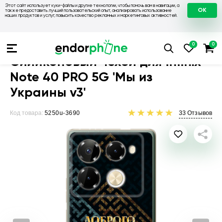
Этот сайт использует куки-файлы и другие технологии, чтобы помочь вам в навигации, а
OK
также предоставить лучший пользовательский опыт, анализировать использование
наших продуктов и услуг, повысить качество рекламных и маркетинговых активностей.
Чехлы для телефонов
Чехлы на Infinix
Чехол для Infinix N
Силиконовый чехол для Infinix
Note 40 PRO 5G 'Мы из
Украины v3'
Код товара:
5250u-3690
33
Отзывов