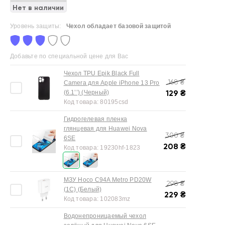
Нет в наличии
Уровень защиты:
Чехол обладает базовой защитой
Добавьте по специальной цене для Вас
Чехол TPU Epik Black Full
168
₴
Camera для Apple iPhone 13 Pro
129
₴
(6.1’’) (Черный)
Код товара:
80195csd
Гидрогелевая пленка
глянцевая для Huawei Nova
300
₴
6SE
208
₴
Код товара:
19230hf-1823
МЗУ Hoco C94A Metro PD20W
298
₴
(1C) (Белый)
229
₴
Код товара:
102083mz
Водонепроницаемый чехол