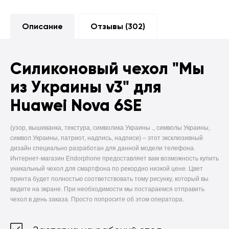
Описание
Отзывы (
302
)
Силиконовый чехол
"Мы
из Украины v3" для
Huawei Nova 6SE
(узор, вышиванка, текстура, символика Украины ., символы Украины,
символ Украины, патриот, надпись, надписи) –
этот эксклюзивный
дизайн специально разработан для данной модели телефона.
Интернет-магазин Endorphone предоставляет вам возможность купить
уникальный чехол для смартфона по рекордно низкой цене. Цвет
принта будет полностью соответствовать тому рисунку, который вы
видите на экране. При необходимости мы постараемся отправить
чехол в день заказа. Просто попросите об этом оператора.