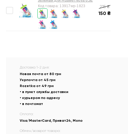
зелёный для Huawei Nova 6SE
Код товара:
13917wp-1823
215
₴
150
₴
Доставка 1-2 дня:
Новая почта от 80 грн
Укрпочта от 45 грн
Rozetka от 49 грн
• в пункт службы доставки
• курьером по адресу
• в почтомат
Оплата:
Visa/MasterCard, Приват24, Mono
Обмен/возврат товара: