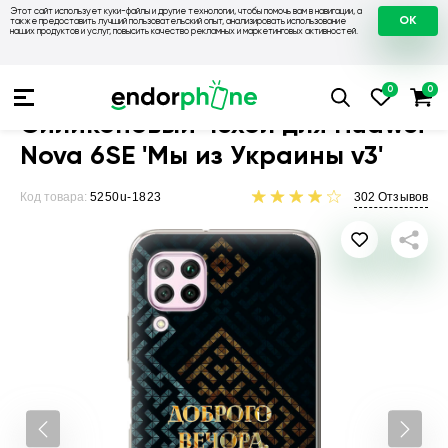
Этот сайт использует куки-файлы и другие технологии, чтобы помочь вам в навигации, а
OK
также предоставить лучший пользовательский опыт, анализировать использование
наших продуктов и услуг, повысить качество рекламных и маркетинговых активностей.
Чехлы для телефонов
Чехлы на Huawei
Чехол для Huawei
Силиконовый чехол для Huawei
Nova 6SE 'Мы из Украины v3'
Код товара:
5250u-1823
302
Отзывов