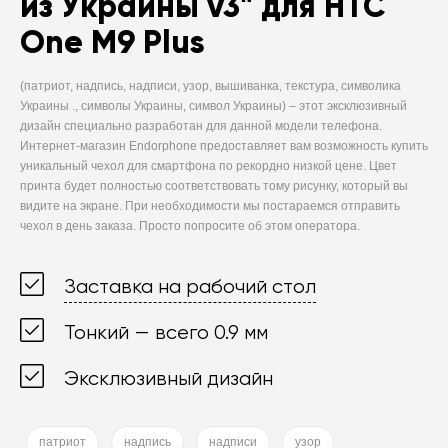
из Украины v3" для HTC
One M9 Plus
(патриот, надпись, надписи, узор, вышиванка, текстура, символика
Украины ., символы Украины, символ Украины) –
этот эксклюзивный
дизайн специально разработан для данной модели телефона.
Интернет-магазин Endorphone предоставляет вам возможность купить
уникальный чехол для смартфона по рекордно низкой цене. Цвет
принта будет полностью соответствовать тому рисунку, который вы
видите на экране. При необходимости мы постараемся отправить
чехол в день заказа. Просто попросите об этом оператора.
Заставка на рабочий стол
Тонкий — всего 0.9 мм
Эксклюзивный дизайн
патриот
надпись
надписи
узор