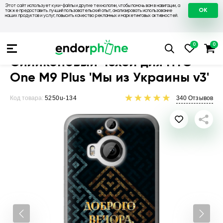
Этот сайт использует куки-файлы и другие технологии, чтобы помочь вам в навигации, а
OK
также предоставить лучший пользовательский опыт, анализировать использование
наших продуктов и услуг, повысить качество рекламных и маркетинговых активностей.
Чехлы для телефонов
Чехлы на HTC
Чехол для HTC One M9
Силиконовый чехол для HTC
One M9 Plus 'Мы из Украины v3'
Код товара:
5250u-134
340
Отзывов