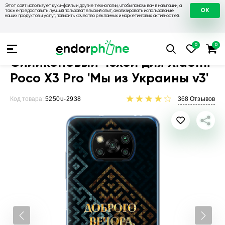
Этот сайт использует куки-файлы и другие технологии, чтобы помочь вам в навигации, а
OK
также предоставить лучший пользовательский опыт, анализировать использование
наших продуктов и услуг, повысить качество рекламных и маркетинговых активностей.
Чехлы для телефонов
Чехлы на Xiaomi
Чехол для Xiaomi Po
Силиконовый чехол для Xiaomi
Poco X3 Pro 'Мы из Украины v3'
Код товара:
5250u-2938
368
Отзывов