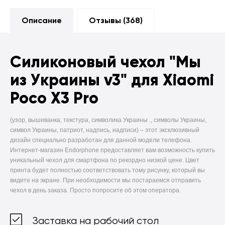
Описание
Отзывы (
368
)
Силиконовый чехол
"Мы
из Украины v3" для Xiaomi
Poco X3 Pro
(узор, вышиванка, текстура, символика Украины ., символы Украины,
символ Украины, патриот, надпись, надписи) –
этот эксклюзивный
дизайн специально разработан для данной модели телефона.
Интернет-магазин Endorphone предоставляет вам возможность купить
уникальный чехол для смартфона по рекордно низкой цене. Цвет
принта будет полностью соответствовать тому рисунку, который вы
видите на экране. При необходимости мы постараемся отправить
чехол в день заказа. Просто попросите об этом оператора.
Заставка на рабочий стол